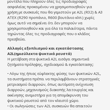
μοντέλα που πληρούν όλες τις προδιαγραφές
ασφαλείας προκειμένου να χρησιμοποιηθούν για
χρήση με συσκευές που θα γεμιστούν με A2L (R32) & A3
ATEX (R290 προπάνιο, R600 βουτάνιο κλπ.) χωρίς
όμως αυτό να σημαίνει ότι δεν μπορούν να
χρησιμοποιηθούν και για όλα τα παλαιότερα, πάντα
τηρώντας όλες τις προδιαγραφές που ο κλάδος
πρεσβεύει.
Αλλαγές εξοπλισμού και εγκατάστασης
A2L(ημιεύλεκτα ψυκτικά ρευστά)
Η μετάβαση στα ψυκτικά A2L εισάγει σημαντικά
ζητήματα πρόληψης, σχεδιασμού & εγκατάστασης:
• Λόγω της ήπιας εύφλεκτης φύσης των ψυκτικών A2L,
τα συστήματα πρέπει να περιλαμβάνουν στρατηγικές
μετριασμού διαρροών, όπως αυτόματη ανίχνευση
διαρροών, μηχανισμούς διακοπής λειτουργίας και
εκκίνησης ανεμιστήρα για τη απομάκρυνση του
ψυκτικού ρευστού από τον κλειστό χώρο.
• Οι σωληνώσεις των A2L συσκευών θα απαιτούν