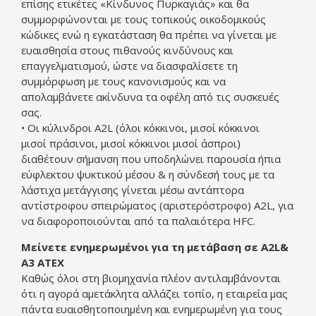
επίσης ετικέτες «Κίνδυνος Πυρκαγιάς» και θα
συμμορφώνονται με τους τοπικούς οικοδομικούς
κώδικες ενώ η εγκατάσταση θα πρέπει να γίνεται με
ευαισθησία στους πιθανούς κινδύνους και
επαγγελματισμού, ώστε να διασφαλίσετε τη
συμμόρφωση με τους κανονισμούς και να
απολαμβάνετε ακίνδυνα τα οφέλη από τις συσκευές
σας.
• Οι κύλινδροι A2L (όλοι κόκκινοι, μισοί κόκκινοι
μισοί πράσινοι, μισοί κόκκινοι μισοί άσπροι)
διαθέτουν σήμανση που υποδηλώνει παρουσία ήπια
εύφλεκτου ψυκτικού μέσου & η σύνδεσή τους με τα
λάστιχα μετάγγισης γίνεται μέσω αντάπτορα
αντίστροφου σπειρώματος (αριστερόστροφο) A2L, για
να διαφοροποιούνται από τα παλαιότερα HFC.
Μείνετε ενημερωμένοι για τη μετάβαση σε A2L&
A3 ATEX
Καθώς όλοι στη βιομηχανία πλέον αντιλαμβάνονται
ότι η αγορά αμετάκλητα αλλάζει τοπίο, η εταιρεία μας
πάντα ευαισθητοποιημένη και ενημερωμένη για τους