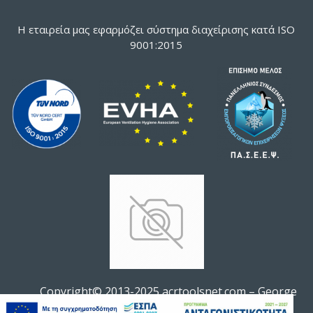
Η εταιρεία μας εφαρμόζει σύστημα διαχείρισης κατά ISO
9001:2015
Copyright© 2013-2025 acrtoolsnet.com – George
ΦΊΛΤΡΟ ΠΡΟΪΌΝΤΩΝ
Soldatos All rights reserved.