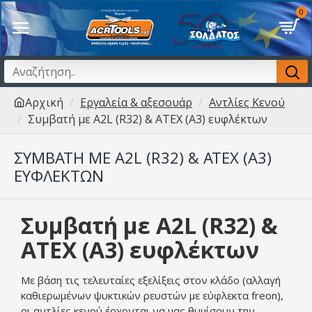
0
Αρχική
Εργαλεία & αξεσουάρ
Αντλίες Κενού
Συμβατή με A2L (R32) & ATEX (A3) ευφλέκτων
ΣΥΜΒΑΤΉ ΜΕ A2L (R32) & ATEX (A3)
ΕΥΦΛΈΚΤΩΝ
Συμβατή με A2L (R32) &
ATEX (A3) ευφλέκτων
Με βάση τις τελευταίες εξελίξεις στον κλάδο (αλλαγή
καθιερωμένων ψυκτικών ρευστών με εύφλεκτα freon),
οι αντλίες κενού έρχονται να μας θυμίσουν την