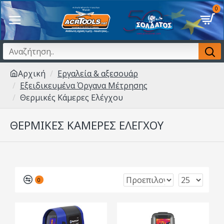
0
Αρχική
Εργαλεία & αξεσουάρ
Εξειδικευμένα Όργανα Μέτρησης
Θερμικές Κάμερες Ελέγχου
ΘΕΡΜΙΚΈΣ ΚΆΜΕΡΕΣ ΕΛΈΓΧΟΥ
0