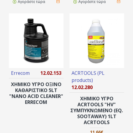
Αγοράστε τώρα
Αγοράστε τώρα
Errecom
12.02.153
ACRTOOLS (PL
products)
ΧΗΜΙΚΟ ΥΓΡΟ ΌΞΙΝΟ
12.02.280
ΚΑΘΑΡΙΣΤΙΚΌ 5LT
"NANO ACID CLEANER"
ΧΗΜΙΚΟ ΥΓΡΟ
ERRECOM
ACRTOOLS "HV"
ΣΥΜΠΥΚΝΩΜΈΝΟ (ΕQ.
SOOTAWAY) 1LT
ACRTOOLS
11,66€