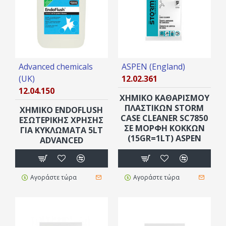
Advanced chemicals
ASPEN (England)
(UK)
12.02.361
12.04.150
ΧΗΜΙΚΟ ΚΑΘΑΡΙΣΜΟΥ
ΠΛΑΣΤΙΚΩΝ STORM
ΧΗΜΙΚΌ ΕNDOFLUSH
CASE CLEANER SC7850
ΕΣΩΤΕΡΙΚΉΣ ΧΡΉΣΗΣ
ΣΕ ΜΟΡΦΉ ΚΌΚΚΩΝ
ΓΙΑ ΚΥΚΛΏΜΑΤΑ 5LT
(15GR=1LT) ASPEN
ADVANCED
Αγοράστε τώρα
Αγοράστε τώρα