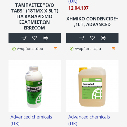
(UK)
ΤΑΜΠΛΈΤΕΣ "EVO
12.04.107
TABS" (18ΤΜΧ X 5LT)
ΓΙΑ ΚΑΘΑΡΙΣΜΌ
ΧΗΜΙΚΌ CONDENCIDE+
ΕΞΑΤΜΙΣΤΏΝ
,1LT, ADVANCED
ERRECOM
Αγοράστε τώρα
Αγοράστε τώρα
Advanced chemicals
Advanced chemicals
(UK)
(UK)