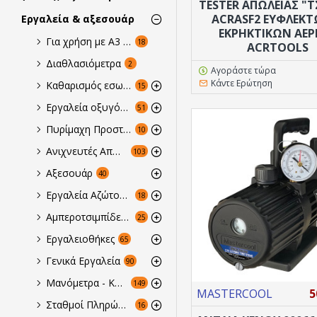
TESTER ΑΠΩΛΕΙΑΣ "
ACRASF2 ΕΥΦΛΕΚΤ
Εργαλεία & αξεσουάρ
ΕΚΡΗΚΤΙΚΩΝ ΑΕΡ
Για χρήση με A3 Εύφλεκτα & Εκρηκτικά Αέρια
18
ACRTOOLS
Διαθλασιόμετρα
2
Αγοράστε τώρα
Κάντε Ερώτηση
Καθαρισμός εσωτερικών κυκλωμάτων
15
Εργαλεία οξυγόνου & αξεσουάρ συγκόλλησης
51
Πυρίμαχη Προστασία
10
Ανιχνευτές Απωλειών
103
Αξεσουάρ
40
Εργαλεία Αζώτου Για Πρεσάρισμα & Για Κόλημμα
18
Αμπεροτσιμπίδες - Πολύμετρα -Tester
25
Εργαλειοθήκες
65
Γενικά Εργαλεία
90
Μανόμετρα - Κάσες
149
MASTERCOOL
5
Σταθμοί Πληρώσεως, Ανάκτησης - Ανακύκλωσης
16