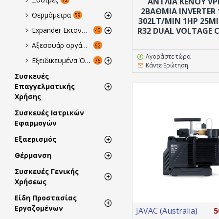
ΑΝΤΛΙΑ ΚΕΝΟΥ VP
2ΒΑΘΜΙΑ INVERTER
Θερμόμετρα
59
302LT/MIN 1HP 25M
R32 DUAL VOLTAGE 
Expander Εκτονωτές - Ταφαδόροι - Πρέσες
40
Αξεσουάρ οργάνωσης τεχνικών
62
Αγοράστε τώρα
Εξειδικευμένα Όργανα Μέτρησης
76
Κάντε Ερώτηση
Συσκευές
Επαγγελματικής
Χρήσης
Συσκευές Ιατρικών
Εφαρμογών
Εξαερισμός
Θέρμανση
Συσκευές Γενικής
Χρήσεως
Είδη Προστασίας
Εργαζομένων
JAVAC (Australia)
5