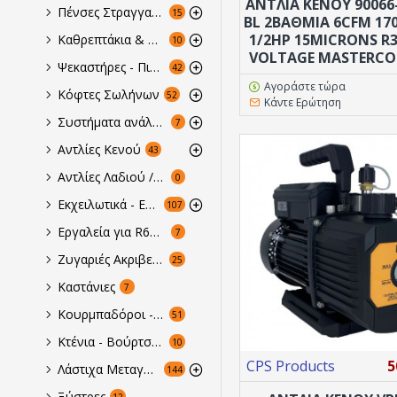
ΑΝΤΛΙΑ ΚΕΝΟΥ 90066-
Πένσες Στραγγαλισμού
15
BL 2ΒΑΘΜΙΑ 6CFM 17
1/2HP 15MICRONS R
Καθρεπτάκια & Hλεκτρονικά Ενδσκόπια
10
VOLTAGE MASTERCO
Ψεκαστήρες - Πιεστικά
42
Αγοράστε τώρα
Κόφτες Σωλήνων
52
Κάντε Ερώτηση
Συστήματα ανάλυσης, απόδοσης & καθαριότητας
7
Αντλίες Κενού
43
Αντλίες Λαδιού / Ελεγκτές Οξύτητας
0
Εκχειλωτικά - Εκτονωτικά Συνδυαζόμενα
107
Εργαλεία για R600a, R290
7
Ζυγαριές Ακριβείας & Ογκομετρητές
25
Καστάνιες
7
Κουρμπαδόροι - Ελατήρια & Διαμόρφωση Σωλήνων
51
Κτένια - Βούρτσες στοιχείων
10
CPS Products
5
Λάστιχα Μεταγγίσεως - Κενού
144
Ξύστρες
12