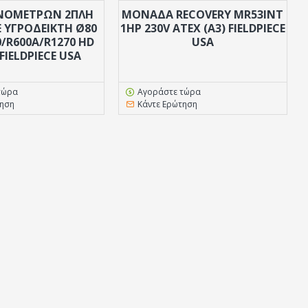
ΝΟΜΕΤΡΩΝ 2ΠΛΗ
ΜΟΝΆΔΑ RECOVERY MR53INT
Ε ΥΓΡΟΔΕΙΚΤΗ Ø80
1HP 230V ATEX (A3) FIELDPIECE
0/R600A/R1270 HD
USA
FIELDPIECE USA
τώρα
Αγοράστε τώρα
τηση
Κάντε Ερώτηση