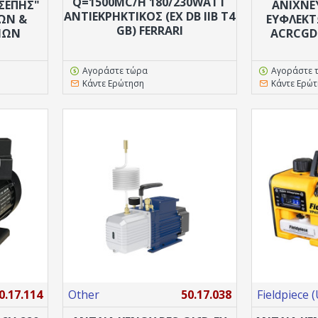
Q=1500MC/H 180/230WATT
TΣΈΠΗΣ"
ΑΝΙΧΝΕ
ΑΝΤΙΕΚΡΗΚΤΙΚΟΣ (EX DB IIB T4
ΩΝ &
ΕΥΦΛΕΚΤΩ
GB) FERRARI
ΙΩΝ
ACRCGD
Αγοράστε τώρα
Αγοράστε 
Κάντε Ερώτηση
Κάντε Ερώ
0.17.114
Other
50.17.038
Fieldpiece 