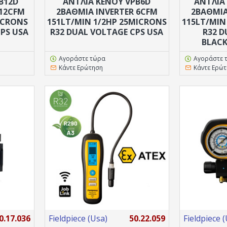
B12D
ΑΝΤΛΙΑ ΚΕΝΟΥ VPB6D
ΑΝΤΛΙΑ
 12CFM
2ΒΑΘΜΙΑ INVERTER 6CFM
2ΒΑΘΜΙΑ
ICRONS
151LT/MIN 1/2HP 25MICRONS
115LT/MIN
CPS USA
R32 DUAL VOLTAGE CPS USA
R32 
BLACK
Αγοράστε τώρα
Αγοράστε 
Κάντε Ερώτηση
Κάντε Ερώ
0.17.036
Fieldpiece (Usa)
50.22.059
Fieldpiece 