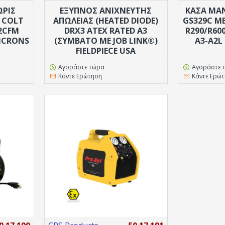
ΩΡΊΣ
ΈΞΥΠΝΟΣ ΑΝΙΧΝΕΥΤΗΣ
ΚΑΣΑ ΜΑ
5 COLT
ΑΠΩΛΕΙΑΣ (HEATED DIODE)
GS329C Μ
2CFM
DRX3 ATEX RATED A3
R290/R60
MICRONS
(ΣΥΜΒΑΤΌ ΜΕ JOB LINK®)
A3-A2L 
FIELDPIECE USA
Αγοράστε τώρα
Αγοράστε 
Κάντε Ερώτηση
Κάντε Ερώ