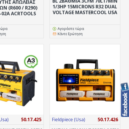
BL 2ΒΑΘΜΙΑ 3CFM 70LT/MIN
ΥΤΗΣ ΑΠΩΛΕΙΑΣ
1/3HP 15MICRONS R32 DUAL
Ν (R600 / R290)
VOLTAGE MASTERCOOL USA
-02A ACRTOOLS
τώρα
Αγοράστε τώρα
τηση
Κάντε Ερώτηση
(Usa)
50.17.425
Fieldpiece (Usa)
50.17.426