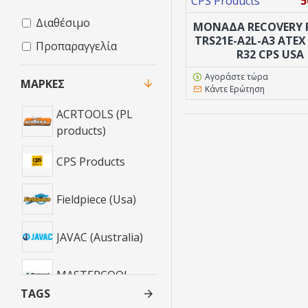
CPS Products
5
Διαθέσιμο
ΜΟΝΑΔΑ RECOVERY 
TRS21E-A2L-A3 ATEX
Προπαραγγελία
R32 CPS USA
Αγοράστε τώρα
ΜΆΡΚΕΣ
Κάντε Ερώτηση
ACRTOOLS (PL
products)
CPS Products
Fieldpiece (Usa)
JAVAC (Australia)
MASTERCOOL
TAGS