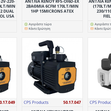
2V-220-
ΑΝΤΛΙΑ ΚΕΝΟΥ RFS-OI6D-EX
ΑΝΤΛΙΑ ΚΕ
0LT/MIN
2ΒΆΘΜΙΑ 6CFM 170LT/MIN
(170LT/M
32 DUAL
1HP 15MICRONS ATEX
230/11
OL USA
FIE
Αγοράστε τώρα
Αγοράστε 
Κάντε Ερώτηση
Κάντε Ερώ
0.17.049
CPS Products
50.17.047
CPS Produc