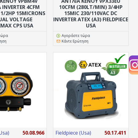
 ΚΕΝΟΥ VPBM4V
ΑΝΤΛΙΑ ΚΕΝΟΥ VPX33EU
 INVERTER 4CFM
10CFM (280LT/MIN) 3/4HP
 1/2HP 15MICRONS
15MIC 230/110VAC DC
DUAL VOLTAGE
INVERTER ATEX (A3) FIELDPIECE
MAX CPS USA
USA
τώρα
Αγοράστε τώρα
τηση
Κάντε Ερώτηση
(Usa)
50.08.966
Fieldpiece (Usa)
50.17.411