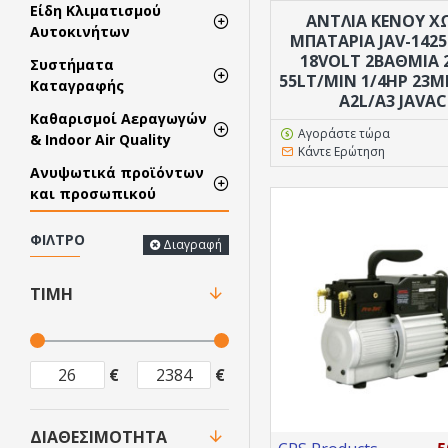
Είδη Κλιματισμού
ΑΝΤΛΙΑ ΚΕΝΟΥ Χ
Αυτοκινήτων
ΜΠΑΤΑΡΊΑ JAV-142
18VOLT 2ΒΆΘΜΙΑ 
Συστήματα
55LT/MIN 1/4HP 23
Καταγραφής
A2L/A3 JAVAC
Καθαρισμοί Αεραγωγών
Αγοράστε τώρα
& Indoor Air Quality
Κάντε Ερώτηση
Ανυψωτικά προϊόντων
και προσωπικού
ΦΊΛΤΡΟ
Διαγραφή
ΤΙΜΉ
€
€
ΔΙΑΘΕΣΙΜΌΤΗΤΑ