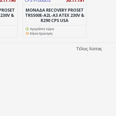
0.17.190
CPS Products
50.17.191
PROSET
ΜΟΝΑΔΑ RECOVERY PROSET
 230V &
TRS500E-A2L-A3 ATEX 230V &
R290 CPS USA
Αγοράστε τώρα
Κάντε Ερώτηση
Τέλος λίστας