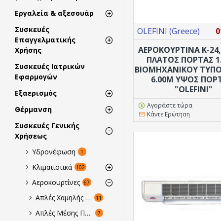
Εργαλεία & αξεσουάρ
Συσκευές
OLEFINI (Greece)
0
Επαγγελματικής
ΑΕΡΟΚΟΥΡΤΙΝΑ K-24,
Χρήσης
ΠΛΑΤΟΣ ΠΟΡΤΑΣ 1
Συσκευές Ιατρικών
ΒΙΟΜΗΧΑΝΙΚΟΥ ΤΥΠΟ
Εφαρμογών
6.00M ΥΨΟΣ ΠΟΡ
"OLEFINI"
Εξαερισμός
Αγοράστε τώρα
Θέρμανση
Κάντε Ερώτηση
Συσκευές Γενικής
Χρήσεως
Υδρονέφωση
1
Κλιματιστικά
102
Αεροκουρτίνες
67
Απλές Χαμηλής Παροχής Ύψος Πόρτας έως 2.30m
11
Απλές Μέσης Παροχής Ύψος Πόρτας από 2.30-4.00m
7