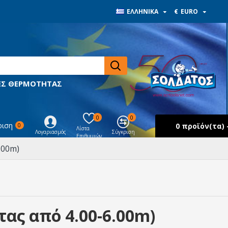
ΕΛΛΗΝΙΚΆ
€
EURO
ΙΕΣ ΘΕΡΜΟΤΗΤΑΣ
0
0
ριση
0 προϊόν(τα) -
0
Λίστα
Λογαριασμός
Σύγκριση
Επιθυμιών
.00m)
ας από 4.00-6.00m)