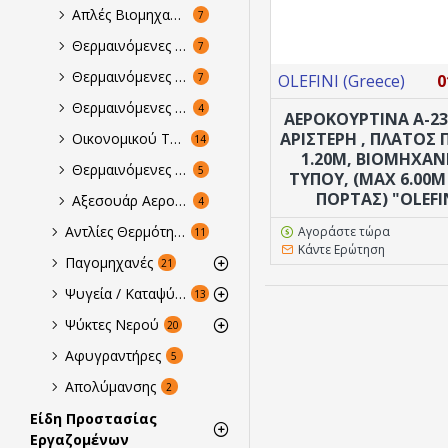
Απλές Βιομηχανικού Τύπου Ύψος Πόρτας από 4.00-6.00m
7
Θερμαινόμενες Χαμηλής Παροχής Ύψος Πόρτας έως 2.30m
7
Θερμαινόμενες Μέσης Παροχής Ύψος Πόρτας από 2.30-4.00m
7
OLEFINI (Greece)
0
Θερμαινόμενες Βιομηχανικού Τύπου Ύψος Πόρτας από 4.00-6.00m
4
ΑΕΡΟΚΟΥΡΤΙΝΑ Α-23
ΑΡΙΣΤΕΡΗ , ΠΛΑΤΟΣ
Οικονομικού Τύπου
14
1.20M, ΒΙΟΜΗΧΑΝ
Θερμαινόμενες Νερού
5
ΤΥΠΟΥ, (MAX 6.00
ΠΟΡΤΑΣ) "OLEFI
Αξεσουάρ Αεροκουρτίνων
4
Αντλίες Θερμότητας
Αγοράστε τώρα
11
Κάντε Ερώτηση
Παγομηχανές
21
Ψυγεία / Καταψύκτες
13
Ψύκτες Νερού
20
Αφυγραντήρες
5
Απολύμανσης
2
Είδη Προστασίας
Εργαζομένων