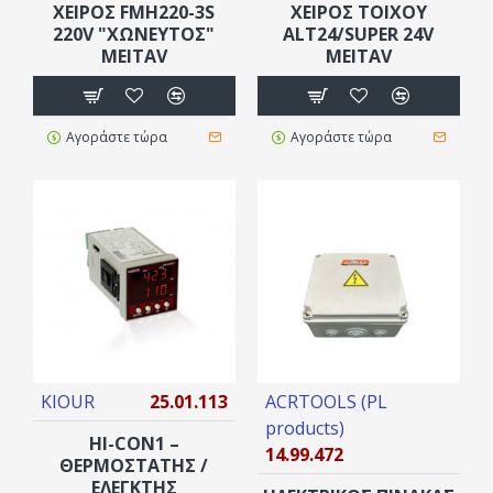
XEIPΟΣ FMH220-3S
ΧΕΙΡΟΣ ΤΟΙΧΟΥ
220V "ΧΩΝΕΥΤΌΣ"
ALT24/SUPER 24V
ΜΕΙΤΑV
ΜΕΙΤAV
Αγοράστε τώρα
Αγοράστε τώρα
KIOUR
25.01.113
ACRTOOLS (PL
products)
HI-CON1 –
14.99.472
ΘΕΡΜΟΣΤΑΤΗΣ /
ΕΛΕΓΚΤΗΣ