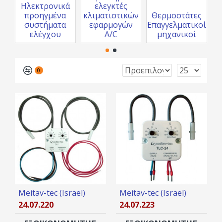
Ηλεκτρονικά
ελεγκτές
προηγμένα
κλιματιστικών
Θερμοστάτες
Π
συστήματα
εφαρμογών
Eπαγγελματικοί
Επ
ελέγχου
A/C
μηχανικοί
0
Meitav-tec (Israel)
Meitav-tec (Israel)
24.07.220
24.07.223