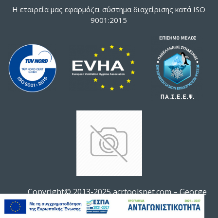
Η εταιρεία μας εφαρμόζει σύστημα διαχείρισης κατά ISO
9001:2015
Copyright© 2013-2025 acrtoolsnet.com – George
ΦΊΛΤΡΟ ΠΡΟΪΌΝΤΩΝ
Soldatos All rights reserved.