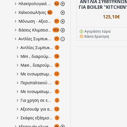
ΑΝΤΛΙΑ ΣΥΜΠΥΚΝ
Ηλεκτρολογικά αναλώσιμα & αξεσουάρ
52
ΓΙΑ BOILER "KITCHEN
Χαλκοσωλήνες
65
125,10€
Μόνωση - Αξεσουάρ
31
Βάσεις Κλιματιστικών
103
Αγοράστε τώρα
Κάντε Ερώτηση
Αντλίες Συμπυκνωμάτων
77
Αντλίες Συμπυκνωμάτων για κλιματιστικά τύπου κασέτας
3
Mini , διαιρούμενες έως και 30.000Βtu
19
Maxi , διαιρούμενες υψηλών αποδόσεων έως και 60.000Btu
4
Με ενσωματωμένο δοχείο - δυνατότητα απόρριψης έως και 11lt/h στα 12m
17
Περισταλτικού τύπου , εντελώς αθόρυβες , λειτουργούν και στεγνές & δυνατότητα απόρριψης έως και 6,5 lt/h στα 12m
8
Με ενσωματωμένο δοχείο για επαγγελματική & βιομηχανική ψύξη για εως και 80lt/h στα 8,5m
7
Για χρηση σε εφαρμογές Boiler φυσικού αερίου
3
Αξεσουάρ για αντλίες συμπυκνωμάτων
13
Σκάφες εξάτμισης συμπυκνωμάτων για ψυγεία οικιακά ή επαγγελματικά και κλιματιστικά
3
Αξεσουάρ κλιματιστικών
45