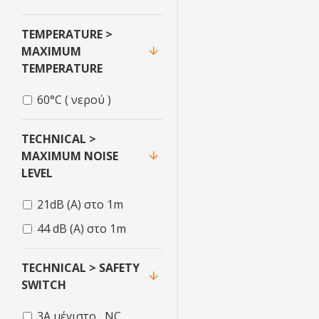
TEMPERATURE >
MAXIMUM
TEMPERATURE
60°C ( νερού )
TECHNICAL >
MAXIMUM NOISE
LEVEL
21dB (A) στο 1m
44 dB (A) στο 1m
TECHNICAL > SAFETY
SWITCH
3Α μέγιστο , NC