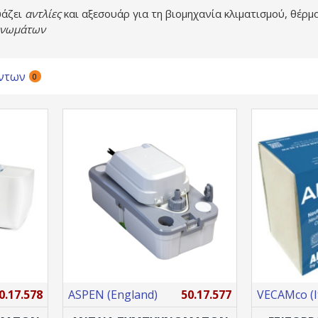
υάζει
αντλίες
και αξεσουάρ για τη βιομηχανία κλιματισμού, θέρμ
κνωμάτων
ντων
0
0.17.578
ASPEN (England)
50.17.577
VECAMco (It