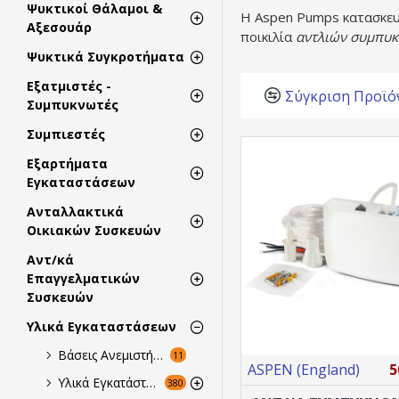
Ψυκτικοί Θάλαμοι &
H Aspen Pumps κατασκε
Αξεσουάρ
ποικιλία
αντλιών συμπυ
Ψυκτικά Συγκροτήματα
Εξατμιστές -
Σύγκριση Προϊό
Συμπυκνωτές
Συμπιεστές
Εξαρτήματα
Εγκαταστάσεων
Ανταλλακτικά
Οικιακών Συσκευών
Αντ/κά
Επαγγελματικών
Συσκευών
Υλικά Εγκαταστάσεων
Βάσεις Ανεμιστήρων
11
ASPEN (England)
5
Υλικά Εγκατάστασης
380