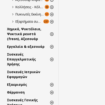
Κολλήσεις - Κόλλες - Σφραγιστικά
38
Πυκνωτές Εκκίνησης & Λειτουργίας
51
Εξαρτήματα συνδέσεως σωληνώσεων
237
Χημικά, Ψυκτέλαια,
Ψυκτικά ρευστά
(freon), Αξεσουάρ
Εργαλεία & αξεσουάρ
Συσκευές
Επαγγελματικής
Χρήσης
Συσκευές Ιατρικών
Εφαρμογών
Εξαερισμός
Θέρμανση
Συσκευές Γενικής
Χρήσεως