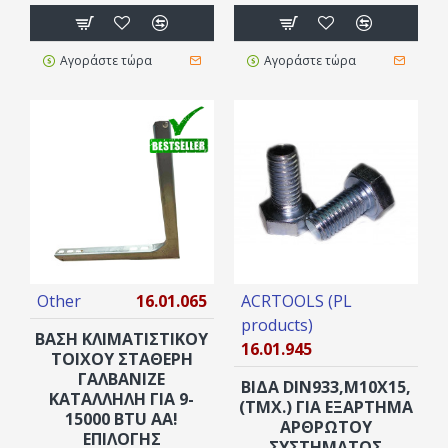
Αγοράστε τώρα
Αγοράστε τώρα
Other
16.01.065
ACRTOOLS (PL
products)
ΒΑΣΗ ΚΛΙΜΑΤΙΣΤΙΚΟΥ
16.01.945
ΤΟΙΧΟΥ ΣΤΑΘΕΡΗ
ΓΑΛΒΑΝΙΖΕ
ΒΙΔΑ DIN933,Μ10X15,
ΚΑΤΑΛΛΗΛΗ ΓΙΑ 9-
(ΤΜΧ.) ΓΙΆ ΕΞΆΡΤΗΜΑ
15000 BTU AA!
ΑΡΘΡΩΤΟΎ
ΕΠΙΛΟΓΗΣ
ΣΥΣΤΉΜΑΤΟΣ