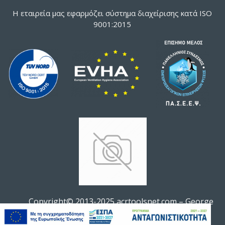
Η εταιρεία μας εφαρμόζει σύστημα διαχείρισης κατά ISO
9001:2015
Copyright© 2013-2025 acrtoolsnet.com – George
ΦΊΛΤΡΟ ΠΡΟΪΌΝΤΩΝ
Soldatos All rights reserved.