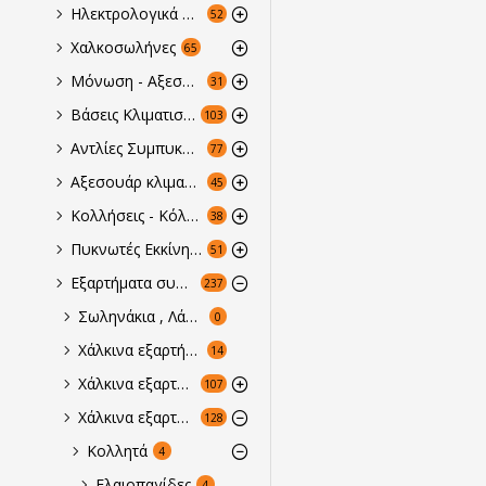
Ηλεκτρολογικά αναλώσιμα & αξεσουάρ
52
Χαλκοσωλήνες
65
Μόνωση - Αξεσουάρ
31
Βάσεις Κλιματιστικών
103
Αντλίες Συμπυκνωμάτων
77
Αξεσουάρ κλιματιστικών
45
Κολλήσεις - Κόλλες - Σφραγιστικά
38
Πυκνωτές Εκκίνησης & Λειτουργίας
51
Εξαρτήματα συνδέσεως σωληνώσεων
237
Σωληνάκια , Λάστιχα , Εξαρτήματα & λύσεις για σύνδεση αυτοματισμών Ψύξης & Κλιματισμού HVAC & R
0
Χάλκινα εξαρτήματα ''Κουμπωτά'' σε ίντσα
14
Χάλκινα εξαρτήματα ''πρεσαριστά'' RLS
107
Χάλκινα εξαρτήματα ''κολλητά'' σε ίντσα
128
Κολλητά
4
Ελαιοπαγίδες
4