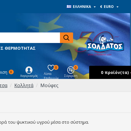
ΕΛΛΗΝΙΚΆ
€
EURO
ΙΕΣ ΘΕΡΜΟΤΗΤΑΣ
0
0
ριση
0 προϊόν(τα) -
0
Λίστα
Λογαριασμός
Σύγκριση
Επιθυμιών
ντσα
Κολλητά
Μούφες
ορά του ψυκτικού υγρού μέσα στο σύστημα.