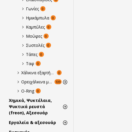
Γωνίες
0
Ημικάμπυλα
0
Καμπύλες
0
Μούφες
0
Συστολές
0
Τάπες
0
Ταφ
0
Χάλκινα εξαρτήματα ''κολλητά'' σε χιλιοστά
0
Ορειχάλκινα μπρούτζινα εξαρτήματα
109
O-Ring
0
Χημικά, Ψυκτέλαια,
Ψυκτικά ρευστά
(freon), Αξεσουάρ
Εργαλεία & αξεσουάρ