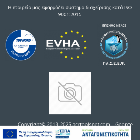
Η εταιρεία μας εφαρμόζει σύστημα διαχείρισης κατά ISO
9001:2015
Copyright© 2013-2025 acrtoolsnet.com – George
ΦΊΛΤΡΟ ΠΡΟΪΌΝΤΩΝ
Soldatos All rights reserved.