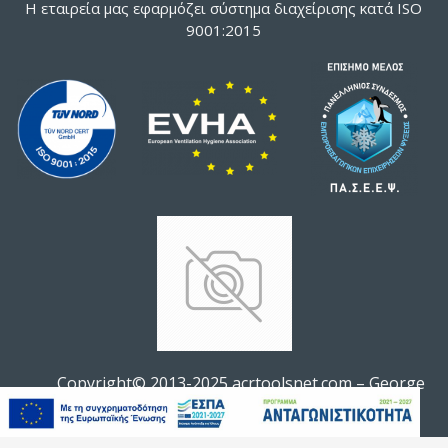
Η εταιρεία μας εφαρμόζει σύστημα διαχείρισης κατά ISO
9001:2015
Copyright© 2013-2025 acrtoolsnet.com – George
ΦΊΛΤΡΟ ΠΡΟΪΌΝΤΩΝ
Soldatos All rights reserved.