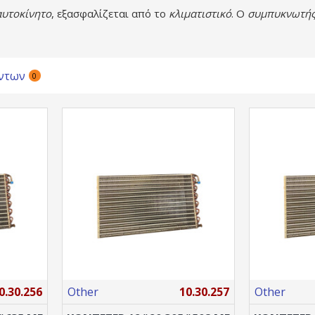
αυτοκίνητο
, εξασφαλίζεται από το
κλιματιστικό
. Ο
συμπυκνωτή
ντων
0
0.30.256
Other
10.30.257
Other