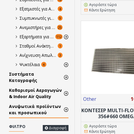
Αγοράστε τώρα
Εξατμιστές για Αυτοκίνητα
4
Κάντε Ερώτηση
Συμπυκνωτές για Αυτοκίνητα
9
Ανεμιστήρες για κλιματιστικά οχημάτων
25
Εξαρτήματα για κλιματισμό οχημάτων
112
Σταθμοί Ανάκτησης & Ανακύκλωσης για Οχήματα
1
Ανίχνευση Απωλειών σε Οχήματα
3
Ψυκτέλαια
4
Συστήματα
Καταγραφής
Καθαρισμοί Αεραγωγών
& Indoor Air Quality
Other
1
Ανυψωτικά προϊόντων
ΚΟΝΤΕΣΕΡ MULTI-FLO
και προσωπικού
356#660 OMEG
Αγοράστε τώρα
ΦΊΛΤΡΟ
Διαγραφή
Κάντε Ερώτηση