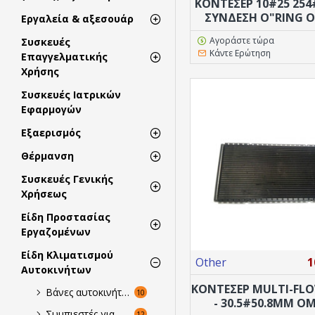
ΚΟΝΤΕΣΕΡ 10#25 254
ΣΎΝΔΕΣΗ Ο"RING 
Εργαλεία & αξεσουάρ
Αγοράστε τώρα
Συσκευές
Κάντε Ερώτηση
Επαγγελματικής
Χρήσης
Συσκευές Ιατρικών
Εφαρμογών
Εξαερισμός
Θέρμανση
Συσκευές Γενικής
Χρήσεως
Είδη Προστασίας
Εργαζομένων
Είδη Κλιματισμού
Other
1
Αυτοκινήτων
ΚΟΝΤΕΣΕΡ MULTI-FLO
Βάνες αυτοκινήτου
10
- 30.5#50.8MM O
Συμπιεστές για Κλιματιστικά Αυτοκινήτων
12