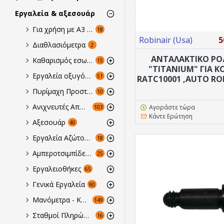
Εργαλεία & αξεσουάρ
Για χρήση με A3 Εύφλεκτα & Εκρηκτικά Αέρια
18
Robinair (Usa)
5
Διαθλασιόμετρα
2
ΑΝΤΑΛΑΚΤΙΚΟ ΡΟ
Καθαρισμός εσωτερικών κυκλωμάτων
15
"TITANIUM" ΓΙΑ 
Εργαλεία οξυγόνου & αξεσουάρ συγκόλλησης
51
RATC10001 ,AUTO ROB
Πυρίμαχη Προστασία
10
Ανιχνευτές Απωλειών
Αγοράστε τώρα
103
Κάντε Ερώτηση
Αξεσουάρ
40
Εργαλεία Αζώτου Για Πρεσάρισμα & Για Κόλημμα
18
Αμπεροτσιμπίδες - Πολύμετρα -Tester
25
Εργαλειοθήκες
65
Γενικά Εργαλεία
90
Μανόμετρα - Κάσες
149
Σταθμοί Πληρώσεως, Ανάκτησης - Ανακύκλωσης
16