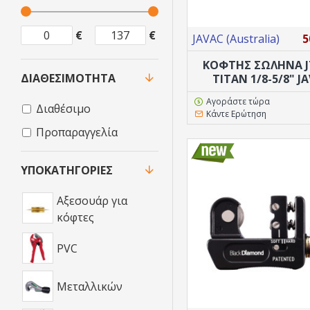
€
€
JAVAC (Australia)
5
ΚΟΦΤΗΣ ΣΩΛΗΝΑ J
ΔΙΑΘΕΣΙΜΌΤΗΤΑ
TITAN 1/8-5/8" J
Αγοράστε τώρα
Διαθέσιμο
Κάντε Ερώτηση
Προπαραγγελία
ΥΠΟΚΑΤΗΓΟΡΊΕΣ
Αξεσουάρ για
κόφτες
PVC
Μεταλλικών