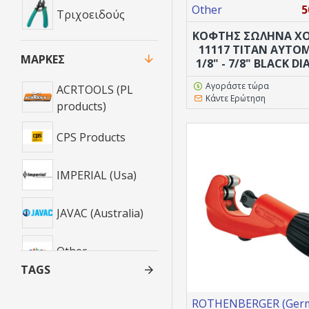
Other
5
Τριχοειδούς
ΚΟΦΤΗΣ ΣΩΛΗΝΑ Χ
11117 TITAN ΑΥΤΌ
ΜΆΡΚΕΣ
1/8" - 7/8" BLACK 
Αγοράστε τώρα
ACRTOOLS (PL
Κάντε Ερώτηση
products)
CPS Products
IMPERIAL (Usa)
JAVAC (Australia)
Other
TAGS
Robinair (Usa)
ROTHENBERGER (Ger