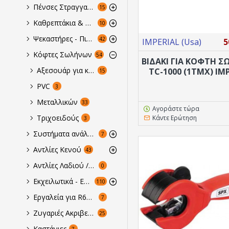
Πένσες Στραγγαλισμού
15
Καθρεπτάκια & Hλεκτρονικά Ενδσκόπια
10
Ψεκαστήρες - Πιεστικά
42
IMPERIAL (Usa)
5
Κόφτες Σωλήνων
54
ΒΙΔΆΚΙ ΓΙΑ ΚΟΦΤΗ 
Αξεσουάρ για κόφτες
TC-1000 (1ΤΜΧ) IM
15
PVC
3
Μεταλλικών
33
Αγοράστε τώρα
Τριχοειδούς
Κάντε Ερώτηση
3
Συστήματα ανάλυσης, απόδοσης & καθαριότητας
7
Αντλίες Κενού
43
Αντλίες Λαδιού / Ελεγκτές Οξύτητας
0
Εκχειλωτικά - Εκτονωτικά Συνδυαζόμενα
110
Εργαλεία για R600a, R290
7
Ζυγαριές Ακριβείας & Ογκομετρητές
25
Καστάνιες
7