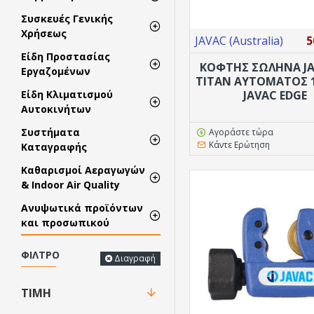
Συσκευές Γενικής
Χρήσεως
JAVAC (Australia)
5
Είδη Προστασίας
ΚΟΦΤΗΣ ΣΩΛΗΝΑ JA
Εργαζομένων
TITAN ΑΥΤΌΜΑΤΟΣ 1
JAVAC EDGE
Είδη Κλιματισμού
Αυτοκινήτων
Συστήματα
Αγοράστε τώρα
Κάντε Ερώτηση
Καταγραφής
Καθαρισμοί Αεραγωγών
& Indoor Air Quality
Ανυψωτικά προϊόντων
και προσωπικού
ΦΊΛΤΡΟ
Διαγραφή
ΤΙΜΉ