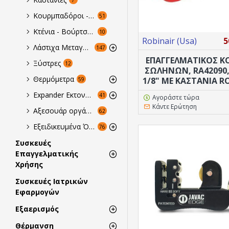
Κουρμπαδόροι - Ελατήρια & Διαμόρφωση Σωλήνων
51
Κτένια - Βούρτσες στοιχείων
10
Robinair (Usa)
5
Λάστιχα Μεταγγίσεως - Κενού
147
ΕΠΑΓΓΕΛΜΑΤΙΚΟΣ 
Ξύστρες
12
ΣΩΛΗΝΩΝ, RA42090, 
Θερμόμετρα
1/8" ΜΕ ΚΑΣΤΆΝΙΑ R
59
Expander Εκτονωτές - Ταφαδόροι - Πρέσες
41
Αγοράστε τώρα
Κάντε Ερώτηση
Αξεσουάρ οργάνωσης τεχνικών
62
Εξειδικευμένα Όργανα Μέτρησης
76
Συσκευές
Επαγγελματικής
Χρήσης
Συσκευές Ιατρικών
Εφαρμογών
Εξαερισμός
Θέρμανση