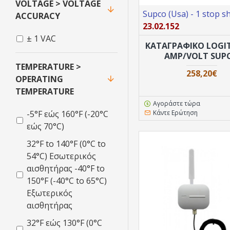
VOLTAGE > VOLTAGE
Supco (Usa) - 1 stop s
Supco (Usa) - 1
ACCURACY
23.02.152
stop shop
± 1 VAC
ΚΑΤΑΓΡΑΦΙΚΟ LOGIT
AMP/VOLT SUP
TEMPERATURE >
258,20€
OPERATING
TEMPERATURE
Αγοράστε τώρα
Κάντε Ερώτηση
-5°F εώς 160°F (-20°C
εώς 70°C)
32°F to 140°F (0°C to
54°C) Εσωτερικός
αισθητήρας -40°F to
150°F (-40°C to 65°C)
Εξωτερικός
αισθητήρας
32°F εώς 130°F (0°C