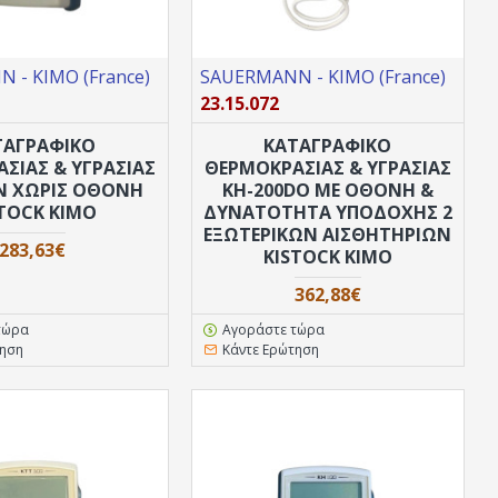
 - KIMO (France)
SAUERMANN - KIMO (France)
23.15.072
ΤΑΓΡΑΦΙΚΟ
ΚΑΤΑΓΡΑΦΙΚΟ
ΣΙΑΣ & ΥΓΡΑΣΙΑΣ
ΘEPΜΟΚΡΑΣΙΑΣ & ΥΓΡΑΣΙΑΣ
N ΧΩΡΙΣ ΟΘΟΝΗ
ΚH-200DO ΜΕ ΟΘΌΝΗ &
TOCK KIMO
ΔΥΝΑΤΌΤΗΤΑ ΥΠΟΔΟΧΉΣ 2
ΕΞΩΤΕΡΙΚΏΝ ΑΙΣΘΗΤΗΡΊΩΝ
283,63€
KISTOCK KIMO
362,88€
τώρα
Αγοράστε τώρα
τηση
Κάντε Ερώτηση