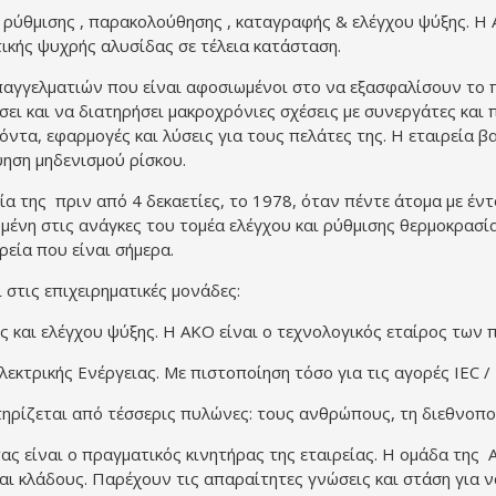
 ρύθμισης , παρακολούθησης , καταγραφής & ελέγχου ψύξης. Η 
κής ψυχρής αλυσίδας σε τέλεια κατάσταση.
παγγελματιών που είναι αφοσιωμένοι στο να εξασφαλίσουν το πι
σει και να διατηρήσει μακροχρόνιες σχέσεις με συνεργάτες και
τα, εφαρμογές και λύσεις για τους πελάτες της. Η εταιρεία βα
ύηση μηδενισμού ρίσκου.
ία της πριν από 4 δεκαετίες, το 1978, όταν πέντε άτομα με έ
μένη στις ανάγκες του τομέα ελέγχου και ρύθμισης θερμοκρασίας
ιρεία που είναι σήμερα.
 στις επιχειρηματικές μονάδες:
ς και ελέγχου ψύξης. Η AKO είναι ο τεχνολογικός εταίρος των
εκτρικής Ενέργειας. Με πιστοποίηση τόσο για τις αγορές IEC / E
ρίζεται από τέσσερις πυλώνες: τους ανθρώπους, τη διεθνοποίησ
 είναι ο πραγματικός κινητήρας της εταιρείας. Η ομάδα της 
αι κλάδους. Παρέχουν τις απαραίτητες γνώσεις και στάση για