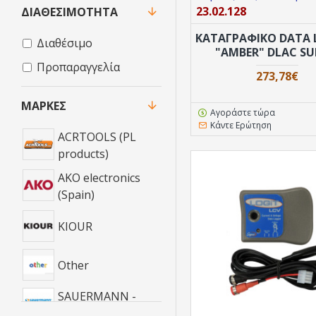
23.02.128
ΔΙΑΘΕΣΙΜΌΤΗΤΑ
ΚΑΤΑΓΡΑΦΙΚΟ DATA
Διαθέσιμο
"AMBER" DLAC S
Προπαραγγελία
273,78€
ΜΆΡΚΕΣ
Αγοράστε τώρα
Κάντε Ερώτηση
ACRTOOLS (PL
products)
AKO electronics
(Spain)
KIOUR
Other
SAUERMANN -
KIMO (France)