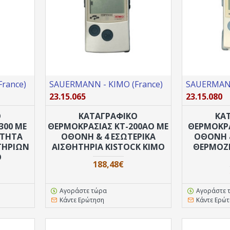
rance)
SAUERMANN - KIMO (France)
SAUERMANN
23.15.065
23.15.080
Ο
ΚΑΤΑΓΡΑΦΙΚΟ
ΚΑ
300 ΜΕ
ΘEPΜΟΚΡΑΣΙΑΣ ΚT-200AO ΜΕ
ΘEPΜΟΚΡΑ
ΌΤΗΤΑ
ΟΘΟΝΗ & 4 ΕΣΩΤΕΡΙΚΆ
ΟΘΌΝΗ &
ΤΗΡΊΩΝ
ΑΙΣΘΗΤΉΡΙΑ KISTOCK KIMO
ΘΕΡΜΟΖΕ
O
188,48€
Αγοράστε τώρα
Αγοράστε 
Κάντε Ερώτηση
Κάντε Ερώ