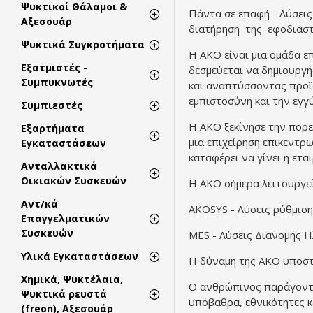
Ψυκτικοί Θάλαμοι &
Πάντα σε επαφή - Λύσεις
Αξεσουάρ
διατήρηση της εφοδιαστι
Ψυκτικά Συγκροτήματα
Η AKO είναι μια ομάδα ε
Εξατμιστές -
δεσμεύεται να δημιουργή
Συμπυκνωτές
και αναπτύσσοντας προϊόν
εμπιστοσύνη και την εγγ
Συμπιεστές
Η AKO ξεκίνησε την πορε
Εξαρτήματα
μια επιχείρηση επικεντρω
Εγκαταστάσεων
καταφέρει να γίνει η ετα
Ανταλλακτικά
Οικιακών Συσκευών
Η AKO σήμερα λειτουργεί
Αντ/κά
AKOSYS - Λύσεις ρύθμιση
Επαγγελματικών
Συσκευών
MES - Λύσεις Διανομής Ηλ
Υλικά Εγκαταστάσεων
Η δύναμη της AKO υποστη
Χημικά, Ψυκτέλαια,
Ο ανθρώπινος παράγοντας
Ψυκτικά ρευστά
υπόβαθρα, εθνικότητες κ
(freon), Αξεσουάρ