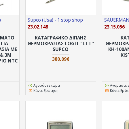
)
Supco (Usa) - 1 stop shop
SAUERMANN
23.02.148
23.15.056
ΡΜΑΤΟ
ΚΑΤΑΓΡΑΦΙΚΟ ΔΙΠΛΗΣ
ΚΑ
 ΓΙΑ
ΘΕΡΜΟΚΡΑΣΙΑΣ LOGIT "LTT''
ΘEPΜΟΚΡΑ
ΑΣΊΑ ΜΕ
SUPCO
ΚH-100A
 & 3M
KIS
380,09€
ΡΙΟ NTC
Σ
Αγοράστε τώρα
Αγοράστε 
Κάντε Ερώτηση
Κάντε Ερώ