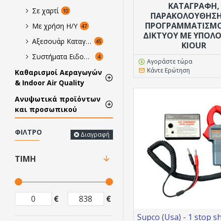
ΚΑΤΑΓΡΑΦΗ,
Σε χαρτί
10
ΠΑΡΑΚΟΛΟΥΘΗΣΗ
ΠΡΟΓΡΑΜΜΑΤΙΣΜΟ
Με χρήση Η/Υ
47
ΔΙΚΤΥΟΥ ΜΕ ΥΠΟΛΟ
Αξεσουάρ Καταγραφικών
45
KIOUR
Συστήματα Ειδοποίησης
4
Αγοράστε τώρα
Κάντε Ερώτηση
Καθαρισμοί Αεραγωγών
& Indoor Air Quality
Ανυψωτικά προϊόντων
και προσωπικού
ΦΊΛΤΡΟ
Διαγραφή
ΤΙΜΉ
€
€
Supco (Usa) - 1 stop s