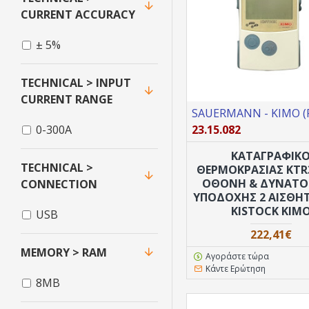
CURRENT ACCURACY
± 5%
TECHNICAL > INPUT
CURRENT RANGE
SAUERMANN - KIMO (F
23.15.082
0-300A
ΚΑΤΑΓΡΑΦΙΚ
TECHNICAL >
ΘEPΜΟΚΡΑΣΙΑΣ KTR
ΟΘΌΝΗ & ΔΥΝΑΤ
CONNECTION
ΥΠΟΔΟΧΉΣ 2 ΑΙΣΘΗ
KISTOCK KIM
USB
222,41€
MEMORY > RAM
Αγοράστε τώρα
Κάντε Ερώτηση
8MB