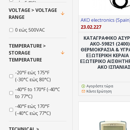
εώς 54°C)
VOLTAGE > VOLTAGE
RANGE
AKO electronics (Spain
23.02.227
0 εώς 500VAC
ΚΑΤΑΓΡΑΦΙΚΟ ΑΣΥ
AKO-59821 (2400)
TEMPERATURE >
ΘΕΡΜΟΚΡΑΣΊΑ & ΥΓΡ
STORAGE
ΕΞΩΤΕΡΙΚΉ ΚΕΡΑΊΑ
TEMPERATURE
ΕΞΩΤΕΡΙΚΌ ΑΙΣΘΗΤΉ
AKO ΙΣΠΑΝΊΑ
-20°F εώς 175°F
(-30°C εώς 80°C)
Αγοράστε τώρα
-40°F to 170°F (-40°C
Κάντε Ερώτηση
to 77°C)
-40°F εώς 170°F
(-40°C εώς 77°C)
TECHNICAL >