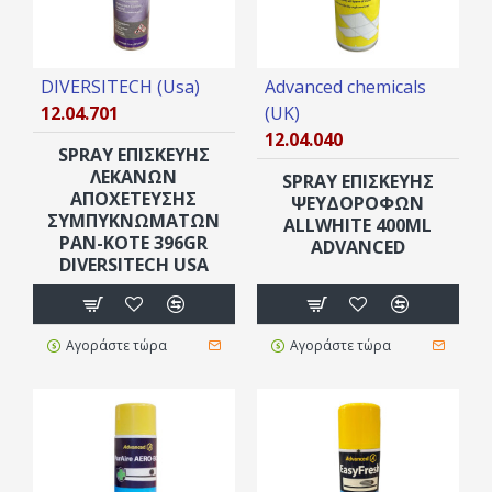
DIVERSITECH (Usa)
Advanced chemicals
12.04.701
(UK)
12.04.040
SPRAY ΕΠΙΣKEYΗΣ
ΛΕΚΑΝΏΝ
SPRAY ΕΠΙΣΚΕΥΉΣ
ΑΠΟΧΈΤΕΥΣΗΣ
ΨΕΥΔΟΡΟΦΩΝ
ΣΥΜΠΥΚΝΩΜΆΤΩΝ
ALLWHITE 400ML
ΡΑΝ-ΚΟΤΕ 396GR
ADVANCED
DIVERSITECH USA
Αγοράστε τώρα
Αγοράστε τώρα