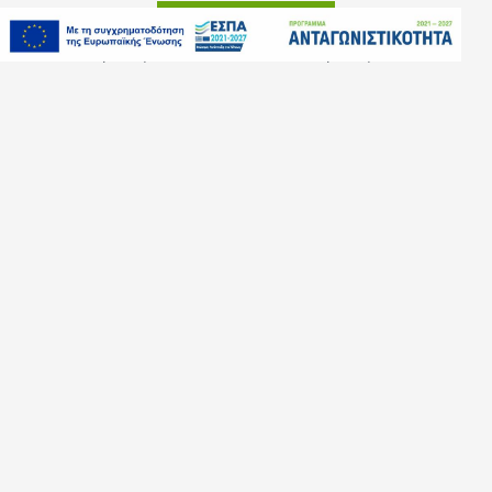
ΦΊΛΤΡΟ ΠΡΟΪΌΝΤΩΝ
Αγοράστε τώρα
Αγοράστε τώρα
DIVERSITECH (Usa)
Other
12.04.690
12.04.700
SPRAY ΛΙΠΑΝΣΗΣ
ΕΚΧΕΙΛΩΤΙΚΩΝ
SPRAY ΚΟΛΛΑ ΓΕΝΙΚΏΝ
UNIVERSAL 200ML
ΕΦΑΡΜΟΓΏΝ SURE-
TECNOGAS
STICK 340GR
DIVERSITECH USA