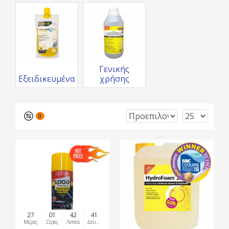
Γενικής
Εξειδικευμένα
χρήσης
0
27
01
42
41
Μέρες
Ώρες
Λεπτά
Δευτερόλεπτα