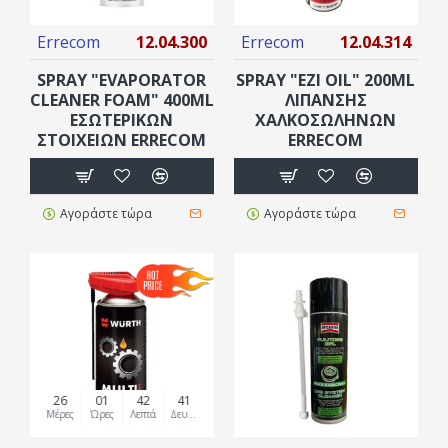
Errecom
12.04.300
Errecom
12.04.314
SPRAY "EVAPORATOR
SPRAY "EZI OIL" 200ML
CLEANER FOAM" 400ML
ΛΊΠΑΝΣΗΣ
ΕΣΩΤΕΡΙΚΏΝ
ΧΑΛΚΟΣΩΛΉΝΩΝ
ΣΤΟΙΧΕΊΩΝ ERRECOM
ERRECOM
Αγοράστε τώρα
Αγοράστε τώρα
26
01
42
41
Μέρες
Ώρες
Λεπτά
Δευτερόλεπτα