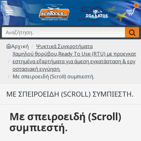
0
Αρχική
Ψυκτικά Συγκροτήματα
Χαμηλού θορύβου,Ready To Use (RTU) με προεγκατ
εστημένα εξαρτήματα για άμεση εγκατάσταση & εργ
οστασιακή εγγύηση.
Με σπειροειδή (Scroll) συμπιεστή.
ΜΕ ΣΠΕΙΡΟΕΙΔΉ (SCROLL) ΣΥΜΠΙΕΣΤΉ.
Με σπειροειδή (Scroll)
συμπιεστή.