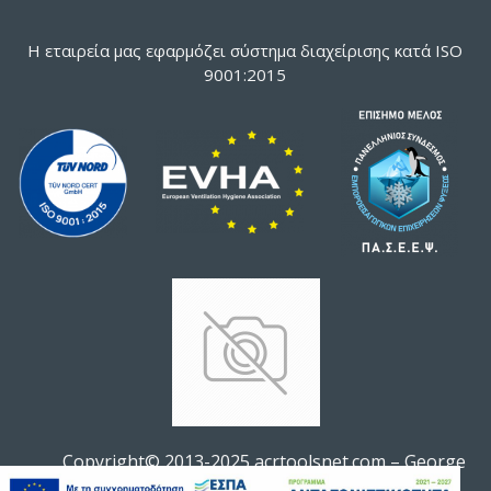
Η εταιρεία μας εφαρμόζει σύστημα διαχείρισης κατά ISO
9001:2015
Copyright© 2013-2025 acrtoolsnet.com – George
ΦΊΛΤΡΟ ΠΡΟΪΌΝΤΩΝ
Soldatos All rights reserved.