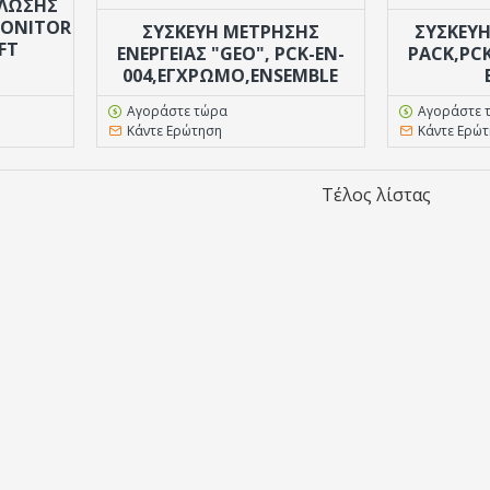
ΛΩΣΗΣ
 MONITOR
ΣΥΣΚΕΥΉ ΜΕΤΡΗΣΗΣ
ΣΥΣΚΕΥΗ
FT
ΕΝΕΡΓΕΙΑΣ "GEO", PCK-EN-
PACK,PC
004,ΈΓΧΡΩΜΟ,ENSEMBLE
Αγοράστε τώρα
Αγοράστε 
Κάντε Ερώτηση
Κάντε Ερώ
Τέλος λίστας