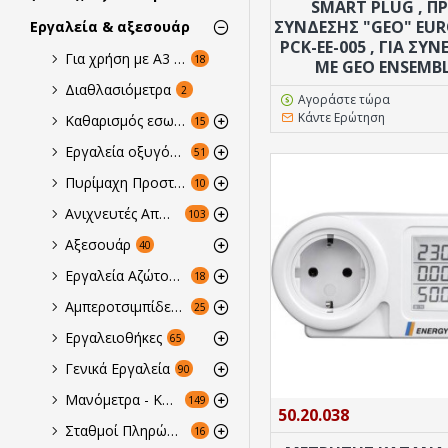
SMART PLUG , ΠΡ
ΣΎΝΔΕΣΗΣ "GEO" EUR
Εργαλεία & αξεσουάρ
PCK-EE-005 , ΓΙΑ ΣΥΝ
Για χρήση με A3 Εύφλεκτα & Εκρηκτικά Αέρια
18
ΜΕ GEO ENSEMBLE
Διαθλασιόμετρα
2
Αγοράστε τώρα
Κάντε Ερώτηση
Καθαρισμός εσωτερικών κυκλωμάτων
15
Εργαλεία οξυγόνου & αξεσουάρ συγκόλλησης
51
Πυρίμαχη Προστασία
10
Ανιχνευτές Απωλειών
103
Αξεσουάρ
40
Εργαλεία Αζώτου Για Πρεσάρισμα & Για Κόλημμα
18
Αμπεροτσιμπίδες - Πολύμετρα -Tester
25
Εργαλειοθήκες
65
Γενικά Εργαλεία
90
Μανόμετρα - Κάσες
149
50.20.038
Σταθμοί Πληρώσεως, Ανάκτησης - Ανακύκλωσης
16