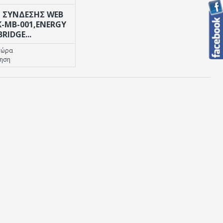
 ΣΎΝΔΕΣΗΣ WEB
K-MB-001,ENERGY
BRIDGE...
τώρα
τηση