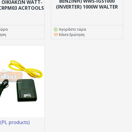
ΒΕΝΖΊΝΗ) WWS-IGS1000
 ΟΙΚΙΑΚΩΝ WATT-
(INVERTER) 1000W WALTER
CRPM03 ACRTOOLS
τώρα
Αγοράστε τώρα
τηση
Κάντε Ερώτηση
PL products)