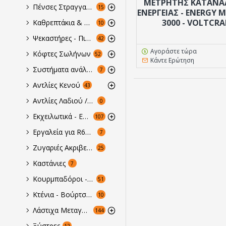
ΜΕΤΡΗΤΗΣ ΚΑΤΑΝΑ
Πένσες Στραγγαλισμού
15
ΕΝΕΡΓΕΙΑΣ - ENERGY
3000 - VOLTCRA
Καθρεπτάκια & Hλεκτρονικά Ενδσκόπια
10
Ψεκαστήρες - Πιεστικά
42
Αγοράστε τώρα
Κόφτες Σωλήνων
52
Κάντε Ερώτηση
Συστήματα ανάλυσης, απόδοσης & καθαριότητας
7
Αντλίες Κενού
43
Αντλίες Λαδιού / Ελεγκτές Οξύτητας
0
Εκχειλωτικά - Εκτονωτικά Συνδυαζόμενα
107
Εργαλεία για R600a, R290
7
Ζυγαριές Ακριβείας & Ογκομετρητές
25
Καστάνιες
7
Κουρμπαδόροι - Ελατήρια & Διαμόρφωση Σωλήνων
51
Κτένια - Βούρτσες στοιχείων
10
Λάστιχα Μεταγγίσεως - Κενού
144
Ξύστρες
12