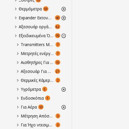
Θερμόμετρα
59
Expander Εκτονωτές - Ταφαδόροι - Πρέσες
40
Αξεσουάρ οργάνωσης τεχνικών
62
Εξειδικευμένα Όργανα Μέτρησης
76
Transmitters Μεταδότες για Πίεση, Θερμοκρασία & Αέρα
7
Μετρητές ενέργειας
7
Αισθητήρες Για Όργανα
10
Αξεσουάρ Για Όργανα
21
Θερμικές Κάμερες Ελέγχου
2
Υγρόμετρα
5
Ενδοσκόπια
1
Για Αέρα
10
Μέτρηση Απόστασης με Laser ή Υπέρηχους
3
Για Ήχο ντεσιμπελόμετρα
2