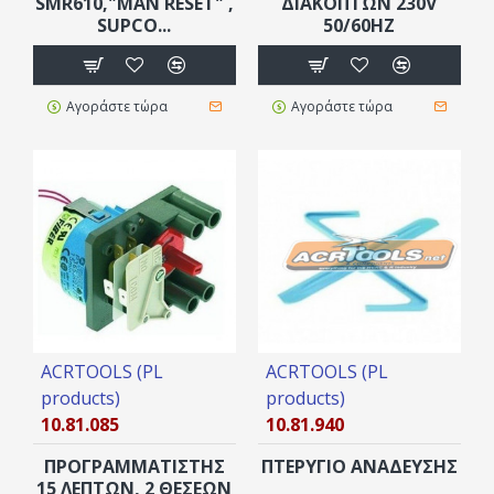
SMR610,"MAN RESET" ,
ΔΙΑΚΟΠΤΩΝ 230V
SUPCO...
50/60HZ
Αγοράστε τώρα
Αγοράστε τώρα
ACRTOOLS (PL
ACRTOOLS (PL
products)
products)
10.81.085
10.81.940
ΠΡΟΓΡΑΜΜΑΤΙΣΤΗΣ
ΠΤΕΡΥΓΙΟ ΑΝΑΔΕΥΣΗΣ
15 ΛΕΠΤΩΝ, 2 ΘΕΣΕΩΝ