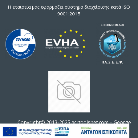
Η εταιρεία μας εφαρμόζει σύστημα διαχείρισης κατά ISO
9001:2015
Copyright© 2013-2025 acrtoolsnet.com – George
ΦΊΛΤΡΟ ΠΡΟΪΌΝΤΩΝ
Soldatos All rights reserved.