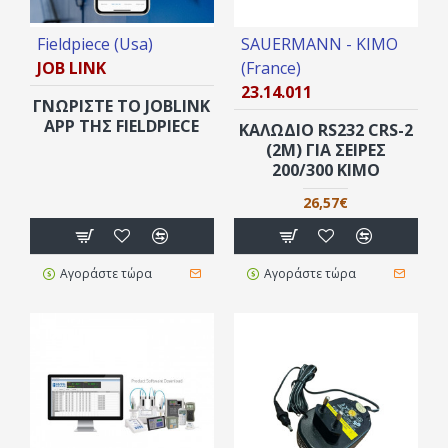
Fieldpiece (Usa)
SAUERMANN - KIMO
JOB LINK
(France)
23.14.011
ΓΝΏΡΙΣΤΕ ΤΟ JOBLINK
APP ΤΗΣ FIELDPIECE
ΚΑΛΩΔΙΟ RS232 CRS-2
(2M) ΓΙΑ ΣΕΙΡΈΣ
200/300 KIMO
26,57€
Αγοράστε τώρα
Αγοράστε τώρα