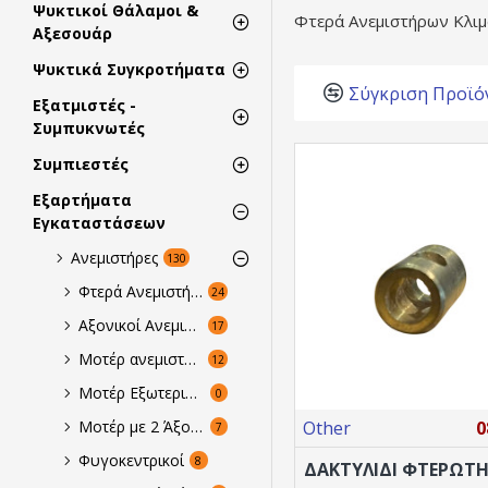
Ψυκτικοί Θάλαμοι &
Φτερά Ανεμιστήρων Κλιμ
Αξεσουάρ
Ψυκτικά Συγκροτήματα
Σύγκριση Προϊό
Εξατμιστές -
Συμπυκνωτές
Συμπιεστές
Εξαρτήματα
Εγκαταστάσεων
Ανεμιστήρες
130
Φτερά Ανεμιστήρων Κλιματιστικών
24
Αξονικοί Ανεμιστήρες Εξωτερικού Ρότορος
17
Μοτέρ ανεμιστήρων ψύξης
12
Μοτέρ Εξωτερικών Μονάδων Κλιματισμού
0
Other
0
Μοτέρ με 2 Άξονες Για Κλιματισμό & Εξαερισμό
7
Φυγοκεντρικοί
8
ΔΑΚΤΥΛΙΔΙ ΦΤΕΡΩΤΗ