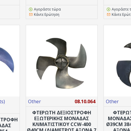
Αγοράστε τώρα
Αγοράστε 
Κάντε Ερώτηση
Κάντε Ερώ
s)
Other
08.10.064
Other
ΦΤΕΡΩΤΗ ΔΕΞΙΌΣΤΡΟΦΗ
ΦΤΕΡΩΤ
ΕΞΩΤΕΡΙΚΉΣ ΜΟΝΆΔΑΣ
ΜΟΝΆΔΑΣ
ΣΤΡΟΦΗ
ΚΛΙΜΑΤΙΣΤΙΚΟΎ CCW-400
Ø39CM 38
ΆΔΑΣ
Ø40CM (ΔΙΆΜΕΤΡΟΣ ΆΞΟΝΑ 7
ΆΞΟΝΑ 