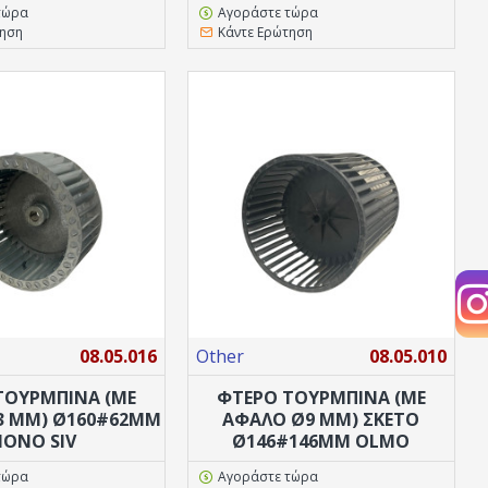
τώρα
Αγοράστε τώρα
τηση
Κάντε Ερώτηση
08.05.016
Other
08.05.010
ΤΟΥΡΜΠΙΝΑ (ΜΕ
ΦΤΕΡΟ ΤΟΥΡΜΠΙΝΑ (ΜΕ
3 MM) Ø160#62MM
ΑΦΑΛΌ Ø9 MM) ΣΚΈΤΟ
ΟΝΌ SIV
Ø146#146MM OLMO
τώρα
Αγοράστε τώρα