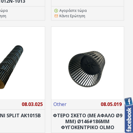
1012Ν-1013
τώρα
Αγοράστε τώρα
τηση
Κάντε Ερώτηση
08.03.025
Other
08.05.019
ΝΙ SPLIT ΑΚ1015Β
ΦΤΕΡΟ ΣΚΕΤΟ (ΜΕ ΑΦΑΛΌ Ø9
MM) Ø146#186MM
ΦΥΓΟΚΕΝΤΡΙΚΌ OLMO