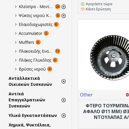
Αγοράστε τώρα
Κλείστρα - Μεντεσέδες
24
Κάντε Ερώτηση
Ψύκτες νερού Καζανάκια
0
Ελαιοδιαχωριστές
8
Accumulator
3
Mufflers
0
Πλακοειδής Εναλλάκτες
11
Πλάκες Γλυκόλης
0
Βρύσες νερού
4
Ανταλλακτικά
Οικιακών Συσκευών
Αντ/κά
Other
0
Επαγγελματικών
ΦΤΕΡΟ ΤΟΥΡΜΠΙΝ
Συσκευών
ΑΦΑΛΌ Ø11 MM) Ø
Υλικά Εγκαταστάσεων
ΝΤΟΥΛΆΠΑΣ A
Χημικά, Ψυκτέλαια,