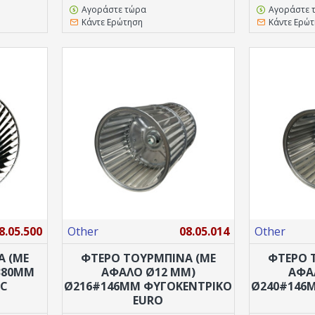
Αγοράστε τώρα
Αγοράστε 
Κάντε Ερώτηση
Κάντε Ερώ
8.05.500
Other
08.05.014
Other
Α (ΜΕ
ΦΤΕΡΟ ΤΟΥΡΜΠΙΝΑ (ΜΕ
ΦΤΕΡΟ 
380MM
ΑΦΑΛΌ Ø12 MM)
ΑΦΑ
/C
Ø216#146MM ΦΥΓΟΚΕΝΤΡΙΚΟ
Ø240#146
EURO