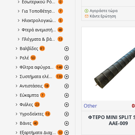
Εσωτερικού Ρότορος
0
Αγοράστε τώρα
Για Τοποθέτηση Σε Περιορισμένο Χώρο
7
Κάντε Ερώτηση
Ηλεκτρολογικών πινάκων & computer room
5
Φτερά ανεμιστήρων ψύξης
48
Πλέγματα & βάσεις ανεμιστήρων ψύξης
13
Βαλβίδες
81
Ρελέ
50
Φίλτρα αφύγρανσης
148
Συστήματα ελέγχου λειτουργίας ...
130
Αντιστάσεις
18
Εύκαμπτα
7
Φιάλες
23
Other
0
Υγροδείκτες
13
ΦΤΕΡΟ ΜΙΝΙ SPLIT
ΑΑΕ-009
Βάνες
40
Εξαρτήματα Διαχείρισης Λαδιού Ψυκτικών Μονάδων
10