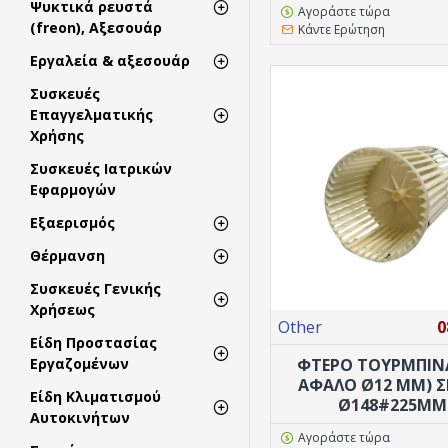
Ψυκτικά ρευστά
Αγοράστε τώρα
(freon), Αξεσουάρ
Κάντε Ερώτηση
Εργαλεία & αξεσουάρ
Συσκευές
Επαγγελματικής
Χρήσης
Συσκευές Ιατρικών
Εφαρμογών
Εξαερισμός
Θέρμανση
Συσκευές Γενικής
Χρήσεως
Other
0
Είδη Προστασίας
ΦΤΕΡΟ ΤΟΥΡΜΠΙΝ
Εργαζομένων
ΑΦΑΛΌ Ø12 MM) Σ
Είδη Κλιματισμού
Ø148#225MM
Αυτοκινήτων
Αγοράστε τώρα