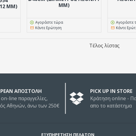
Ø54
MM)
12 MM)
Αγοράστε τώρα
Αγοράστε 
Κάντε Ερώτηση
Κάντε Ερώ
Τέλος λίστας
ΡΕΑΝ ΑΠΟΣΤΟΛΗ
PICK UP IN STORE
 on-line παραγγελίες,
Κράτηση online - 
τός Αθηνών, άνω των 250€
απο το κατάστημα
ΕΞΥΠΗΡΕΤΗΣΗ ΠΕΛΑΤΩΝ