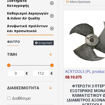
Συστήματα
Κάντε Ερώτηση
Καταγραφής
Καθαρισμοί Αεραγωγών
& Indoor Air Quality
Ανυψωτικά προϊόντων
και προσωπικού
ΦΊΛΤΡΟ
Διαγραφή
ΤΙΜΉ
ACRTOOLS (PL product
€
€
08.10.075
ΦΤΕΡΩΤΗ 3 ΠΤΕΡ
ΔΙΑΘΕΣΙΜΌΤΗΤΑ
ΕΞΩΤΕΡΙΚΉΣ ΜΟΝ
ΚΛΙΜΑΤΙΣΤΙΚΟΎ 
Διαθέσιμο
(ΔΙΆΜΕΤΡΟΣ ΆΞΟΝΑ
ACRTOOLS