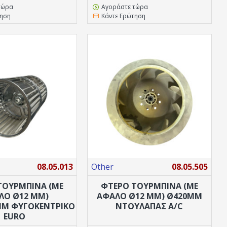
τώρα
Αγοράστε τώρα
τηση
Κάντε Ερώτηση
08.05.013
Other
08.05.505
ΤΟΥΡΜΠΙΝΑ (ΜΕ
ΦΤΕΡΟ ΤΟΥΡΜΠΙΝΑ (ΜΕ
ΛΌ Ø12 MM)
ΑΦΑΛΌ Ø12 MM) Ø420MM
MM ΦΥΓΟΚΕΝΤΡΙΚΟ
ΝΤΟΥΛΆΠΑΣ A/C
EURO