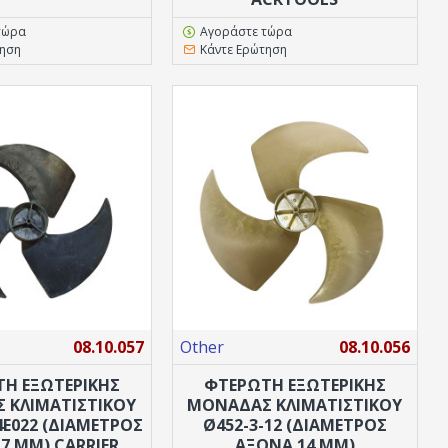
τώρα
Αγοράστε τώρα
τηση
Κάντε Ερώτηση
08.10.057
Other
08.10.056
Η ΕΞΩΤΕΡΙΚΉΣ
ΦΤΕΡΩΤΗ ΕΞΩΤΕΡΙΚΉΣ
 ΚΛΙΜΑΤΙΣΤΙΚΟΎ
ΜΟΝΆΔΑΣ ΚΛΙΜΑΤΙΣΤΙΚΟΎ
4E022 (ΔΙΆΜΕΤΡΟΣ
Ø452-3-12 (ΔΙΆΜΕΤΡΟΣ
7 MM) CARRIER
ΆΞΟΝΑ 14 MM)