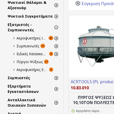
Ψυκτικοί Θάλαμοι &
Σύγκριση Προϊό
Αξεσουάρ
Ψυκτικά Συγκροτήματα
Εξατμιστές -
Συμπυκνωτές
Αεροψυκτήρες Ισπανικής Προέλευσης Garcia Camara
47
Συμπυκνωτές
17
Ειδικές Κατασκευές
0
Πύργοι Ψύξεως
17
Αεροψυκτήρες Ελληνικής Προέλευσης
0
Συμπιεστές
ACRTOOLS (PL product
Εξαρτήματα
10.83.010
Εγκαταστάσεων
ΠΥΡΓΟΣ ΨΥΞΕΩΣ 
Ανταλλακτικά
10,10TON ΠΟΛΥΕΣΤ
Οικιακών Συσκευών
Αγοράστε τώρα
Αντ/κά