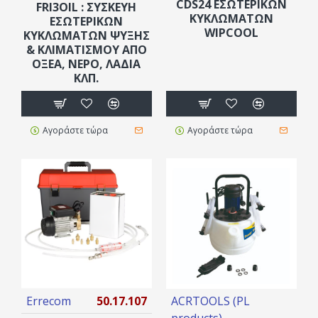
CDS24 ΕΣΩΤΕΡΙΚΏΝ
FRI3OIL : ΣΥΣΚΕΥΉ
ΚΥΚΛΩΜΆΤΩΝ
ΕΣΩΤΕΡΙΚΏΝ
WIPCOOL
ΚΥΚΛΩΜΆΤΩΝ ΨΎΞΗΣ
& ΚΛΙΜΑΤΙΣΜΟΎ ΑΠΌ
ΟΞΈΑ, ΝΕΡΌ, ΛΆΔΙΑ
ΚΛΠ.
Αγοράστε τώρα
Αγοράστε τώρα
Errecom
50.17.107
ACRTOOLS (PL
products)