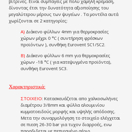
βιτρίνες. Είναι συμπαγείς με πολύ χαμηλή κρέμαση,
δίνοντας έτσι την δυνατότητα αξιοποίησης του
μεγαλύτερου μέρους των ψυγείων . Τα μοντέλα αυτά
χωρίζονται σε 2 κατηγορίες:
Α)
Διάκενο φύλλων 4mm για θερμοκρασίες
χώρων μέχρι 0 °C ( συντήρηση φρέσκων
προϊόντων ), συνθήκη Eurovent SC1/SC2.
Β)
Διάκενο φύλλων 6 mm για θερμοκρασίες
χώρων -18 °C ( για κατεψυγμένα προϊόντα),
συνθήκη Eurovent SC3.
Χαρακτηριστικά:
ΣΤΟΙΧΕΙΟ
: Κατασκευάζεται απο χαλκοσωλήνες
διαμέτρου 3/8mm και φύλλα αλουμινίου
κυμματοειδούς μορφής και υψηλής απόδοσης.
Μετα την συναρμολόγηση το στοιχείο ελέγχεται
σε πιεση 26-30 bar για τυχον διαρροές, ενω
παραδιδεται με πεπιεσμένο αέριο.