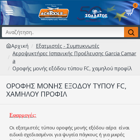
0
Αρχική
Εξατμιστές - Συμπυκνωτές
Αεροψυκτήρες Ισπανικής Προέλευσης Garcia Camar
a
Οροφής μονής εξόδου τύπου FC, χαμηλού προφίλ
ΟΡΟΦΉΣ ΜΟΝΉΣ ΕΞΌΔΟΥ ΤΎΠΟΥ FC,
ΧΑΜΗΛΟΎ ΠΡΟΦΊΛ
Εφαρμογές:
Οι εξατμιστές τύπου οροφής μονής εξόδου αέρα είναι
ειδικά σχεδιασμένοι για ψυγεία πάγκους ή για μικρές