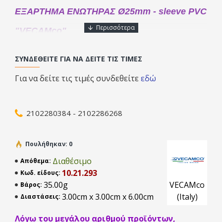
EΞAPTHMA ENΩTHPAΣ Ø25mm - sleeve PVC
"VECAMco"
Φοβερή στεγανότητα με επαναστατικές συνδέσεις με
ΣΥΝΔΕΘΕΊΤΕ ΓΙΑ ΝΑ ΔΕΊΤΕ ΤΙΣ ΤΙΜΈΣ
λαστιχιένια o-rings προεγκατεστημένα στα εξαρτήματα,
επιτυγχάνουν πάρα πολύ την εγκατάσταση και σας
Για να δείτε τις τιμές συνδεθείτε
εδώ
διευκολύνουν καθώς δεν χρειάζεται πλέον να
χρησιμοποιήσετε κόλλα.
2102280384 - 2102286268
Πουλήθηκαν: 0
Διαθέσιμο
Απόθεμα:
10.21.293
Κωδ. είδους:
35.00g
VECAMco
Βάρος:
3.00cm x 3.00cm x 6.00cm
(Italy)
Διαστάσεις:
10.21.293
Ø 25
30 Pz
Λόγω του μεγάλου αριθμού προϊόντων,