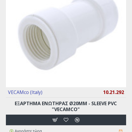
VECAMco (Italy)
10.21.292
EΞAPTHMA ENΩTHPAΣ Ø20MM - SLEEVE PVC
"VECAMCO"
Αγοράστε τώρα