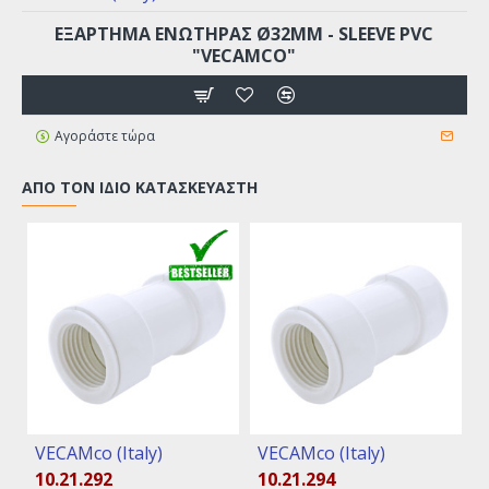
EΞAPTHMA ENΩTHPAΣ Ø32MM - SLEEVE PVC
"VECAMCO"
Αγοράστε τώρα
ΑΠΌ ΤΟΝ ΊΔΙΟ ΚΑΤΑΣΚΕΥΑΣΤΉ
VECAMco (Italy)
VECAMco (Italy)
10.21.292
10.21.294