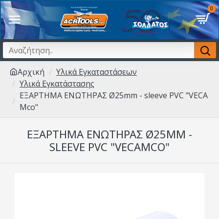
0
Αρχική
Υλικά Εγκαταστάσεων
Υλικά Εγκατάστασης
EΞAPTHMA ENΩTHPAΣ Ø25mm - sleeve PVC "VECA
Mco"
EΞAPTHMA ENΩTHPAΣ Ø25MM -
SLEEVE PVC "VECAMCO"