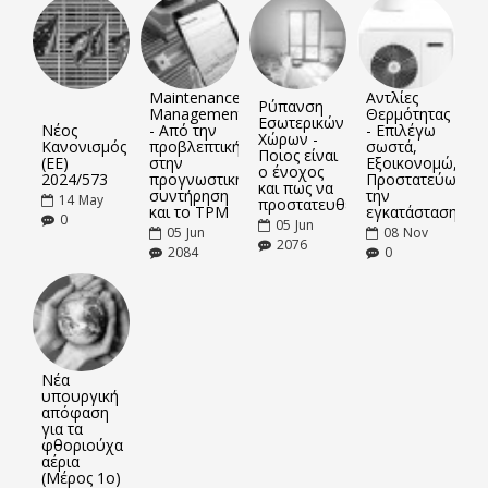
Maintenance
Αντλίες
Ρύπανση
Management
Θερμότητας
Εσωτερικών
Νέος
- Από την
- Επιλέγω
Χώρων -
Κανονισμός
προβλεπτική
σωστά,
Ποιος είναι
(ΕΕ)
στην
Εξοικονομώ,
ο ένοχος
2024/573
προγνωστική
Προστατεύω
και πως να
συντήρηση
την
14
May
προστατευθείτε
και το TPM
εγκατάσταση
0
05
Jun
05
Jun
08
Nov
2076
2084
0
Νέα
υπουργική
απόφαση
για τα
φθοριούχα
αέρια
(Μέρος 1ο)