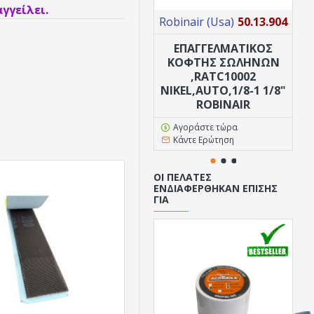
γγείλει.
Robinair (Usa)
50.13.904
Ro
ΕΠΑΓΓΕΛΜΑΤΙΚΟΣ
ΚΟΦΤΗΣ ΣΩΛΗΝΩΝ
Κ
,RATC10002
RA
NIKEL,AUTO,1/8-1 1/8"
Κ
ROBINAIR
Αγοράστε τώρα
Κάντε Ερώτηση
ΟΙ ΠΕΛΆΤΕΣ
ΕΝΔΙΑΦΈΡΘΗΚΑΝ ΕΠΊΣΗΣ
ΓΙΑ