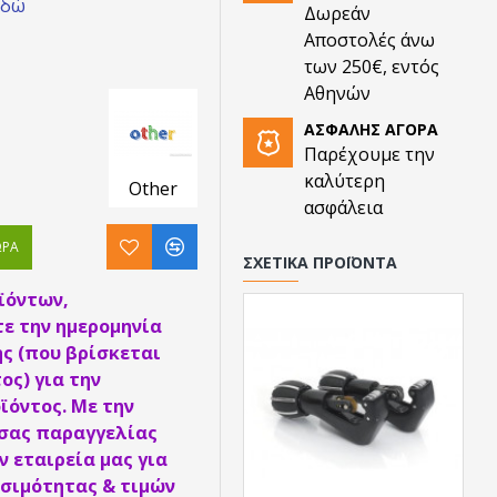
εδώ
Δωρεάν
Αποστολές άνω
των 250€, εντός
Αθηνών
ΑΣΦΑΛΉΣ ΑΓΟΡΆ
Παρέχουμε την
καλύτερη
Other
ασφάλεια
ΏΡΑ
ΣΧΕΤΙΚΆ ΠΡΟΪΌΝΤΑ
ϊόντων,
ε την ημερομηνία
ς (που βρίσκεται
ος) για την
ϊόντος. Με την
 σας παραγγελίας
 εταιρεία μας για
σιμότητας & τιμών