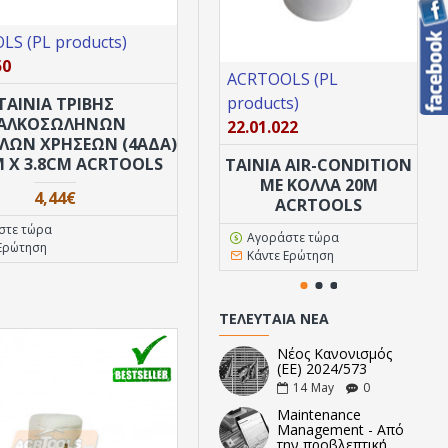
S (PL products)
ACRTOOLS (PL products)
50
29.01.851
ACRTOOLS (PL
AC
products)
pr
ΤΑΙΝΙΑ ΤΡΙΒΗΣ
ΣΦΟΥΓΓΑΡΑΚΙ ΤΡΙΒΗΣ
ΑΛΚΟΣΩΛΗΝΩΝ
ΧΑΛΚΟΣΩΛΗΝΑ 1CM ΠΆΧΟΣ
22.01.022
10
ΛΏΝ ΧΡΉΣΕΩΝ (4ΑΔΑ)
HANDEE PAD ACRTOOLS
M X 3.8CM ACRTOOLS
ΤΑΙΝΙΑ AIR-CONDITION
1,66€
ΜΕ ΚΟΛΛΑ 20M
4,44€
ACRTOOLS
στε τώρα
Αγοράστε τώρα
Αγοράστε τώρα
Ερώτηση
Κάντε Ερώτηση
Κάντε Ερώτηση
ΤΕΛΕΥΤΑΊΑ ΝΈΑ
Νέος Κανονισμός
(ΕΕ) 2024/573
14
May
0
Maintenance
Management - Από
την προβλεπτική