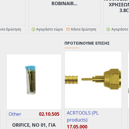
ROBINAIR...
ΧΡΉΣΕΩΝ
3.8
ντε Ερώτηση
Αγοράστε τώρα
Κάντε Ερώτηση
Αγοράστε
ΠΡΟΤΕΊΝΟΥΜΕ ΕΠΊΣΗΣ
ACRTOOLS (PL
Other
02.10.505
products)
ORIFICE, ΝO 01, ΓΙΑ
17.05.000