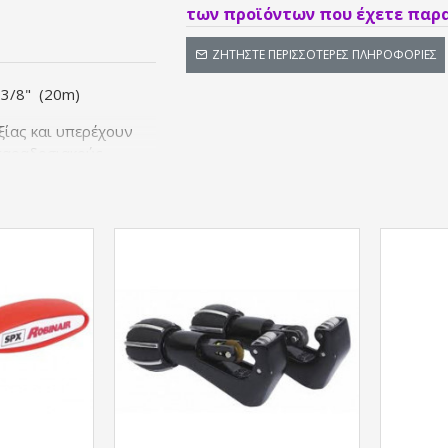
των προϊόντων που έχετε παρα
ΖΗΤΉΣΤΕ ΠΕΡΙΣΣΌΤΕΡΕΣ ΠΛΗΡΟΦΟΡΊΕΣ
 3/8" (20m)
ξίας και υπερέχουν
 παραδοσιακούς
ειας του χαλκού με
 Foams) προσφέρουν
αι προϊόν εξέλασης
ημένο με κλειστού
ύα πολυαιθυλενίου