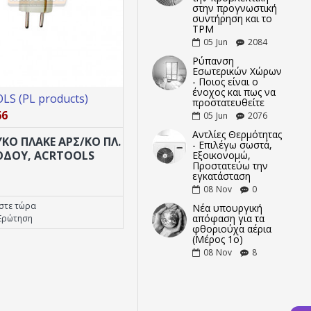
στην προγνωστική
συντήρηση και το
TPM
05
Jun
2084
Ρύπανση
Εσωτερικών Χώρων
- Ποιος είναι ο
ένοχος και πως να
S (PL products)
ACRTOOLS (PL products)
προστατευθείτε
66
16.01.040
05
Jun
2076
Αντλίες Θερμότητας
ΥΚΟ ΠΛΑΚΕ ΑΡΣ/ΚΟ ΠΛ.
ΒΑΣΗ ΚΛΙΜΑΤΙΣΤΙΚΟΥ ΤΟΙΧΟΥ
- Επιλέγω σωστά,
ΟΔΟΥ, ACRTOOLS
ΣΠΑΣΤΗ ΑΣΠΡΗ ΚΑΤΑΛΛΗΛΗ
Εξοικονομώ,
Προστατεύω την
ΓΙΑ 9-15000BTU ΑA! ΕΠΙΛΟΓΗΣ
εγκατάσταση
ACRTOOLS
08
Nov
0
στε τώρα
Αγοράστε τώρα
Νέα υπουργική
απόφαση για τα
Ερώτηση
Κάντε Ερώτηση
φθοριούχα αέρια
(Μέρος 1ο)
08
Nov
8