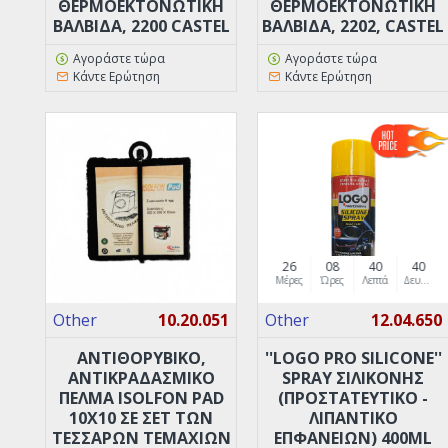
ΘΕΡΜΟΕΚΤΟΝΩΤΙΚΉ
ΘΕΡΜΟΕΚΤΟΝΩΤΙΚΉ
ΒΑΛΒΊΔΑ, 2200 CASTEL
ΒΑΛΒΊΔΑ, 2202, CASTEL
Αγοράστε τώρα
Αγοράστε τώρα
Κάντε Ερώτηση
Κάντε Ερώτηση
26
08
40
39
Μέρες
Ώρες
Λεπτά
Δευτερόλεπτα
Other
10.20.051
Other
12.04.650
ΑΝΤΙΘΟΡΥΒΙΚΌ,
''LOGO PRO SILICONE''
ΑΝΤΙΚΡΑΔΑΣΜΙΚΌ
SPRAY ΣΙΛΙΚΟΝΗΣ
ΠΈΛΜΑ ISOLFON PAD
(ΠΡΟΣΤΑΤΕΥΤΙΚΌ -
10X10 ΣΕ ΣΕΤ ΤΩΝ
ΛΙΠΑΝΤΙΚΌ
ΤΕΣΣΆΡΩΝ ΤΕΜΑΧΊΩΝ
ΕΠΦΑΝΕΙΏΝ) 400ML