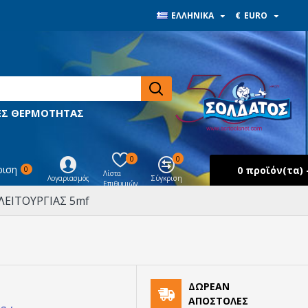
ΕΛΛΗΝΙΚΆ
€
EURO
ΙΕΣ ΘΕΡΜΟΤΗΤΑΣ
0
0
ριση
0 προϊόν(τα) -
0
Λίστα
Λογαριασμός
Σύγκριση
Επιθυμιών
ΕΙΤΟΥΡΓΙΑΣ 5mf
ΔΩΡΕΆΝ
ΑΠΟΣΤΟΛΈΣ