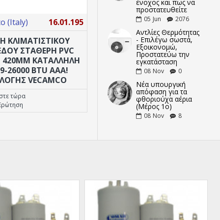
ένοχος και πως να
προστατευθείτε
05
Jun
2076
 (Italy)
16.01.195
Other
18.01.015
Αντλίες Θερμότητας
- Επιλέγω σωστά,
Η ΚΛΙΜΑΤΙΣΤΙΚΟΥ
ΠΥΚΝΩΤΗΣ ΛΕΙΤΟΥΡΓΙΑΣ 35MF
Εξοικονομώ,
ΔΟΥ ΣΤΑΘΕΡΗ PVC
Προστατεύω την
 420MM ΚΑΤΑΛΛΗΛΗ
εγκατάσταση
 9-26000 BTU AAA!
08
Nov
0
ΙΛΟΓΗΣ VECAMCO
Νέα υπουργική
απόφαση για τα
στε τώρα
Αγοράστε τώρα
φθοριούχα αέρια
Ερώτηση
Κάντε Ερώτηση
(Μέρος 1ο)
08
Nov
8