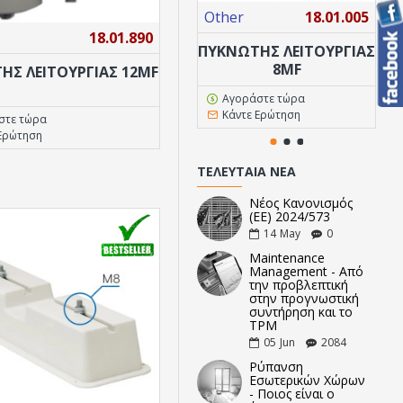
Other
18.01.005
Ot
18.01.890
Other
18.01.887
ΠΥΚΝΩΤΗΣ ΛΕΙΤΟΥΡΓΙΑΣ
ΠΥ
8MF
ΗΣ ΛΕΙΤΟΥΡΓΙΑΣ 12MF
ΠΥΚΝΩΤΗΣ ΛΕΙΤΟΥΡΓΙΑΣ 6MF
Αγοράστε τώρα
Κάντε Ερώτηση
στε τώρα
Αγοράστε τώρα
Ερώτηση
Κάντε Ερώτηση
ΤΕΛΕΥΤΑΊΑ ΝΈΑ
Νέος Κανονισμός
(ΕΕ) 2024/573
14
May
0
Maintenance
Management - Από
την προβλεπτική
στην προγνωστική
συντήρηση και το
TPM
05
Jun
2084
Ρύπανση
Εσωτερικών Χώρων
- Ποιος είναι ο