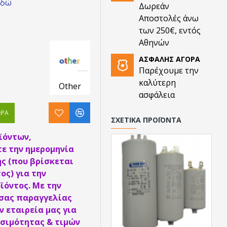
εδώ
Δωρεάν
Αποστολές άνω
των 250€, εντός
Αθηνών
ΑΣΦΑΛΉΣ ΑΓΟΡΆ
Παρέχουμε την
καλύτερη
Other
ασφάλεια
ΏΡΑ
ΣΧΕΤΙΚΆ ΠΡΟΪΌΝΤΑ
ϊόντων,
ε την ημερομηνία
ς (που βρίσκεται
ος) για την
ϊόντος. Με την
 σας παραγγελίας
 εταιρεία μας για
σιμότητας & τιμών