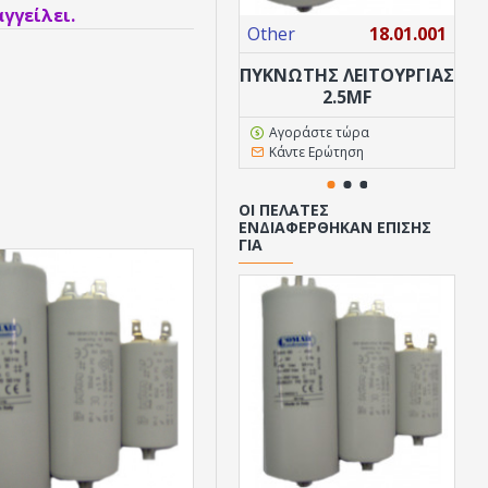
γγείλει.
Other
18.01.001
Ot
ΠΥΚΝΩΤΗΣ ΛΕΙΤΟΥΡΓΙΑΣ
ΠΥ
2.5MF
Αγοράστε τώρα
Κάντε Ερώτηση
ΟΙ ΠΕΛΆΤΕΣ
ΕΝΔΙΑΦΈΡΘΗΚΑΝ ΕΠΊΣΗΣ
ΓΙΑ