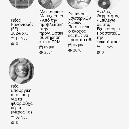
Maintenance
Αντλίες
Ρύπανση
Management
Θερμότητας
Εσωτερικών
Νέος
- Από την
- Επιλέγω
Χώρων -
Κανονισμός
προβλεπτική
σωστά,
Ποιος είναι
(ΕΕ)
στην
Εξοικονομώ,
ο ένοχος
2024/573
προγνωστική
Προστατεύω
και πως να
συντήρηση
την
14
May
προστατευθείτε
και το TPM
εγκατάσταση
0
05
Jun
05
Jun
08
Nov
2076
2084
0
Νέα
υπουργική
απόφαση
για τα
φθοριούχα
αέρια
(Μέρος 1ο)
08
Nov
8