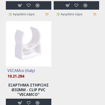
Αγοράστε τώρα
Αγοράστε τώρα
VECAMco (Italy)
10.21.284
EΞAPTHMA ΣTHPIΞHΣ
Ø32MM - CLIP PVC
"VECAMCO"