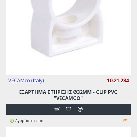
VECAMco (Italy)
10.21.284
EΞAPTHMA ΣTHPIΞHΣ Ø32MM - CLIP PVC
"VECAMCO"
Αγοράστε τώρα