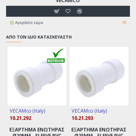
"VECAMCO"
Αγοράστε τώρα
ΑΠΌ ΤΟΝ ΊΔΙΟ ΚΑΤΑΣΚΕΥΑΣΤΉ
VECAMco (Italy)
VECAMco (Italy)
10.21.292
10.21.293
EΞAPTHMA ENΩTHPAΣ
EΞAPTHMA ENΩTHPAΣ
Ø20MM - SLEEVE PVC
Ø25MM - SLEEVE PVC