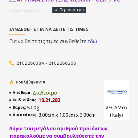
"VECAMco"
Φοβερή στεγανότητα με επαναστατικές συνδέσεις με
ΣΥΝΔΕΘΕΊΤΕ ΓΙΑ ΝΑ ΔΕΊΤΕ ΤΙΣ ΤΙΜΈΣ
λαστιχιένια o-rings προεγκατεστημένα στα εξαρτήματα,
επιτυγχάνουν πάρα πολύ την εγκατάσταση και σας
Για να δείτε τις τιμές συνδεθείτε
εδώ
διευκολύνουν καθώς δεν χρειάζεται πλέον να
χρησιμοποιήσετε κόλλα.
2102280384 - 2102286268
Πουλήθηκαν: 0
Διαθέσιμο
Απόθεμα:
10.21.283
Κωδ. είδους:
5.00g
VECAMco
Βάρος:
3.00cm x 1.00cm x 3.00cm
(Italy)
Διαστάσεις:
10.21.283
Ø 25
30 Pz
Λόγω του μεγάλου αριθμού προϊόντων,
παρακαλούμε να συμβουλεύεστε την