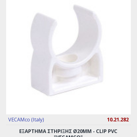
VECAMco (Italy)
10.21.282
EΞAPTHMA ΣTHPIΞHΣ Ø20MM - CLIP PVC