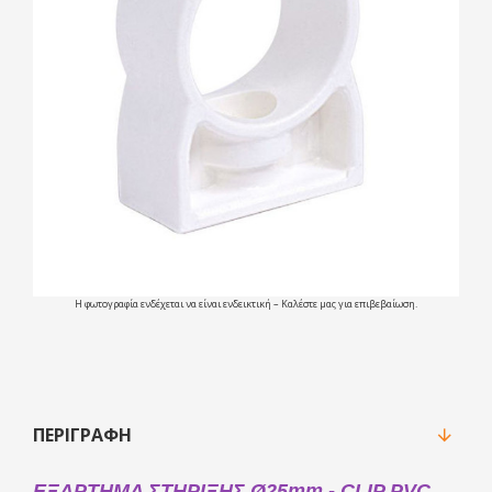
Η φωτογραφία ενδέχεται να είναι ενδεικτική – Καλέστε μας για επιβεβαίωση.
ΠΕΡΙΓΡΑΦΉ
EΞAPTHMA ΣTHPIΞHΣ Ø25mm - CLIP PVC