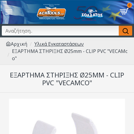
0
Αρχική
Υλικά Εγκαταστάσεων
EΞAPTHMA ΣTHPIΞHΣ Ø25mm - CLIP PVC "VECAMc
o"
EΞAPTHMA ΣTHPIΞHΣ Ø25MM - CLIP
PVC "VECAMCO"