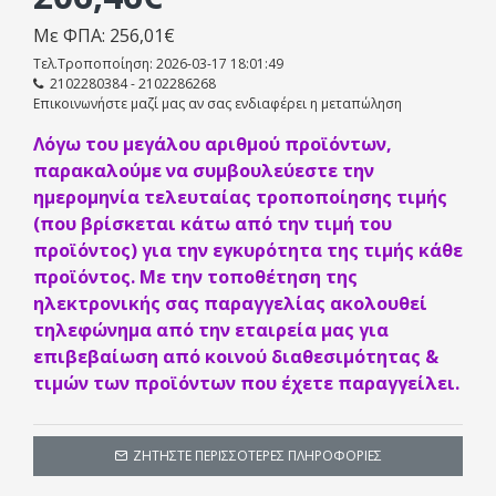
μπορεί να τραβάει απο και 3m και να απορρίπτει μιά
ποσότητα 6.5lt/ώρα έως και στα 12m μανομετρικό (ύψος).
Με ΦΠΑ: 256,01€
Τελ.Τροποποίηση: 2026-03-17 18:01:49
Λειτουργεί με 230V σήμα.
2102280384 - 2102286268
Επικοινωνήστε μαζί μας αν σας ενδιαφέρει η μεταπώληση
Μόνο με φάση/ουδέτερο και 2 αισθητήρες στις δυό πλευρές
του εξατμιστή, έναν στην είσοδο του αέρα και ένας στην
Λόγω του μεγάλου αριθμού προϊόντων,
έξοδο του αέρα.
παρακαλούμε να συμβουλεύεστε την
ημερομηνία τελευταίας τροποποίησης τιμής
Χαρακτηριστικα:
(που βρίσκεται κάτω από την τιμή του
Λειτουργεί μόνο στην ψύξη
προϊόντος) για την εγκυρότητα της τιμής κάθε
προϊόντος. Με την τοποθέτηση της
Αναροφά απο απόσταση 3 μέτρων (9.8ft)
ηλεκτρονικής σας παραγγελίας ακολουθεί
τηλεφώνημα από την εταιρεία μας για
Απόρριψη έως και 12 μέτρα μανομετρικό (ύψος)
επιβεβαίωση από κοινού διαθεσιμότητας &
Παροχή νερού : 6.25 ltrs (1.65 US gallons) ανά ώρα
τιμών των προϊόντων που έχετε παραγγείλει.
στα 12 m μανομετρικό
Λειτουργία 3 λεπτών κατόπιν σταματήματος του
ΖΗΤΉΣΤΕ ΠΕΡΙΣΣΌΤΕΡΕΣ ΠΛΗΡΟΦΟΡΊΕΣ
κλιματιστικού για αποστράγγιση της σκάφης
συμπυκνωμάτων