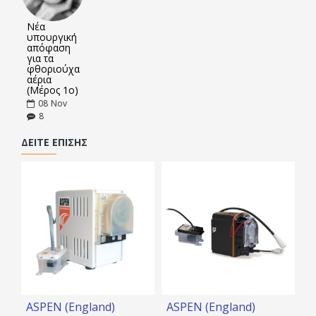
Νέα
υπουργική
απόφαση
για τα
φθοριούχα
αέρια
(Μέρος 1ο)
08
Nov
8
ΔΕΊΤΕ ΕΠΊΣΗΣ
ASPEN (England)
ASPEN (England)
A