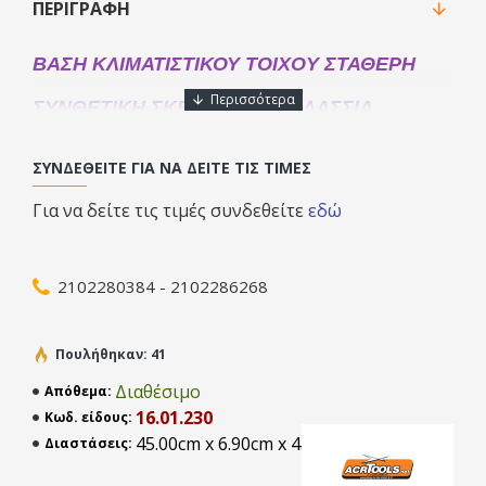
ΠΕΡΙΓΡΑΦΉ
ΒΑΣΗ ΚΛΙΜΑΤΙΣΤΙΚΟΥ TOIXOY ΣΤΑΘΕΡΗ
ΣΥΝΘΕΤΙΚΗ ΣΚΕΤΗ ΠΑΡΑΘΑΛΑΣΣΙΑ
ΑΝΟΞΕΙΔΩΤΗ ΓΙΑ 9-15000 BTU 45#45 110kg
ΣΥΝΔΕΘΕΊΤΕ ΓΙΑ ΝΑ ΔΕΊΤΕ ΤΙΣ ΤΙΜΈΣ
AAA! ΕΠΙΛΟΓΗΣ ACRTOOLS
Για να δείτε τις τιμές συνδεθείτε
εδώ
ΑΞΙΟΛΟΓΗΣΗ κατασκευής =
AΑΑ!
ΕΠΙΛΟΓΗ
Πωλείται με το σετ (1 σετ = 2 τμχ. = 1 ΜΗΧΑΝΗΜΑ )
2102280384 - 2102286268
Η λύση στην ποιοτική εγκατάσταση , ιδιαίτερα σε
επιβαρυμμένες καιρικά ή παραθαλάσσιες περιοχές.
Πουλήθηκαν: 41
Κατασκευασμένη από ειδικό ανθεκτικότατο υλικό (
Διαθέσιμο
Απόθεμα:
πολυαμίδιο ) για αντοχή , βάρος εως και 110Kg αλλά και
16.01.230
Κωδ. είδους:
πλήρη πιστοποιητικά για όλα τα test, υποκαθιστά απόλυτα
45.00cm x 6.90cm x 45.00cm
Διαστάσεις:
την ανάγκη για ΑΝΟΞΕΙΔΩΤΗ, όντας ταυτόχρονα πολύ πιο
οικονομική, ασφαλής, εύκολη στην εγκατάσταση, ποιοτική,