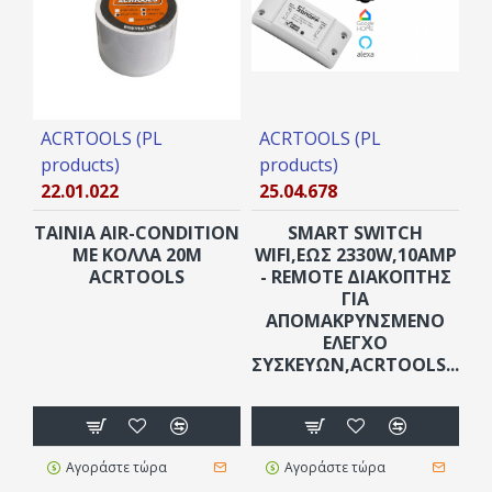
ACRTOOLS (PL
ACRTOOLS (PL
A
products)
products)
p
22.01.022
25.04.678
1
ΤΑΙΝΙΑ AIR-CONDITION
SMART SWITCH
Β
ΜΕ ΚΟΛΛΑ 20M
WIFI,ΕΩΣ 2330W,10AMP
ACRTOOLS
- REMOTE ΔΙΑΚΌΠΤΗΣ
ΓΙΑ
ΑΠΟΜΑΚΡΥΝΣΜΈΝΟ
ΈΛΕΓΧΟ
2
ΣΥΣΚΕΥΏΝ,ACRTOOLS...
Αγοράστε τώρα
Αγοράστε τώρα