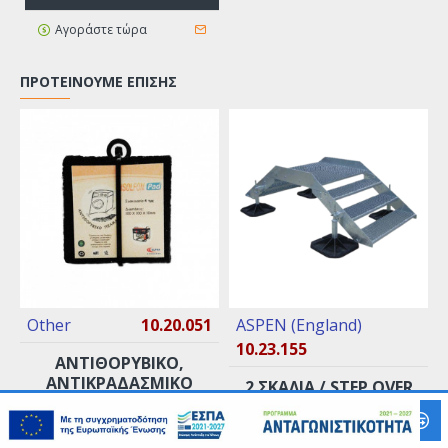
Αγοράστε τώρα
ΠΡΟΤΕΊΝΟΥΜΕ ΕΠΊΣΗΣ
Other
10.20.051
ASPEN (England)
10.23.155
ΑΝΤΙΘΟΡΥΒΙΚΌ,
ΑΝΤΙΚΡΑΔΑΣΜΙΚΌ
2 ΣΚΑΛΙΆ / STEP OVER
ΠΈΛΜΑ ISOLFON PAD
SECTION WELD
ΚΑΛΆΘΙ
10X10 ΣΕ ΣΕΤ ΤΩΝ
ASSEMBLY BBJ
ΤΕΣΣΆΡΩΝ ΤΕΜΑΧΊΩΝ