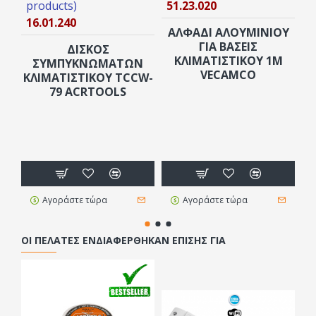
products)
51.23.020
p
16.01.240
1
AxB
ΑΛΦΆΔΙ ΑΛΟΥΜΙΝΊΟΥ
ΓΙΑ ΒΆΣΕΙΣ
ΔΊΣΚΟΣ
Β
Certified loa
ΚΛΙΜΑΤΙΣΤΙΚΟΎ 1M
ΣΥΜΠΥΚΝΩΜΆΤΩΝ
VECAMCO
ΚΛΙΜΑΤΙΣΤΙΚΟΎ TCCW-
79 ACRTOOLS
2
16.01.230
450×450
110 Kg
Αγοράστε τώρα
Αγοράστε τώρα
ΟΙ ΠΕΛΆΤΕΣ ΕΝΔΙΑΦΈΡΘΗΚΑΝ ΕΠΊΣΗΣ ΓΙΑ