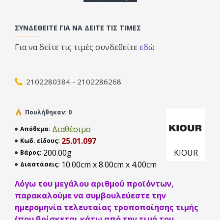
Ιδανικός για εφαρμογές παγομηχανών με συμπιεστή σε
λειτουργία ON/OFF ή HOT-GAS
ΣΥΝΔΕΘΕΊΤΕ ΓΙΑ ΝΑ ΔΕΊΤΕ ΤΙΣ ΤΙΜΈΣ
• Τρία ρυθμιζόμενα χρονόμετρα σε λεπτά για έλεγχο των ρελέ
Για να δείτε τις τιμές συνδεθείτε
εδώ
του συμπιεστή/αντλίας νερού και της απόψυξης
• Δυο PTC/ NTC αισθητήρια θερμοκρασίας θαλάμου για τον
2102280384 - 2102286268
εναλλάκτη και για την αποθήκη πάγου
• Ακέραιη απεικόνιση θερμοκρασίας / Ακρίβεια 1?C
Πουλήθηκαν: 0
• Λειτουργία χειροκίνητης απόψυξης
Διαθέσιμο
Απόθεμα:
• Ρελέ συμπιεστή NO επαφή 250VAC 30A 2ΗΡ
25.01.097
Κωδ. είδους:
200.00g
KIOUR
Βάρος:
• Ρελέ απόψυξης και αντλίας NO επαφή 250VAC 10A
10.00cm x 8.00cm x 4.00cm
Διαστάσεις:
• Βομβητής για τα alarm υψηλής – χαμηλής θερμοκρασίας
Λόγω του μεγάλου αριθμού προϊόντων,
θαλάμου
παρακαλούμε να συμβουλεύεστε την
• ON/OFF κουμπί συσκευής
ημερομηνία τελευταίας τροποποίησης τιμής
(που βρίσκεται κάτω από την τιμή του