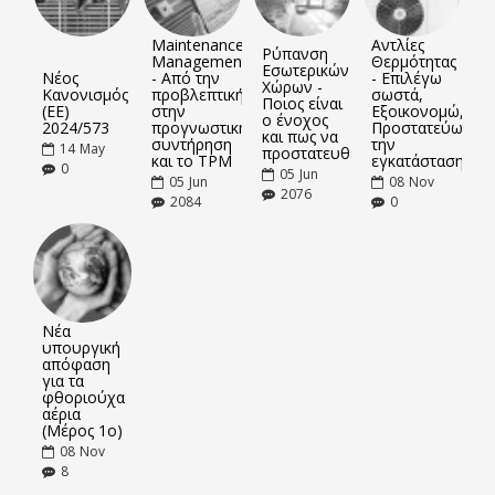
Maintenance
Αντλίες
Ρύπανση
Management
Θερμότητας
Εσωτερικών
Νέος
- Από την
- Επιλέγω
Χώρων -
Κανονισμός
προβλεπτική
σωστά,
Ποιος είναι
(ΕΕ)
στην
Εξοικονομώ,
ο ένοχος
2024/573
προγνωστική
Προστατεύω
και πως να
συντήρηση
την
14
May
προστατευθείτε
και το TPM
εγκατάσταση
0
05
Jun
05
Jun
08
Nov
2076
2084
0
Νέα
υπουργική
απόφαση
για τα
φθοριούχα
αέρια
(Μέρος 1ο)
08
Nov
8