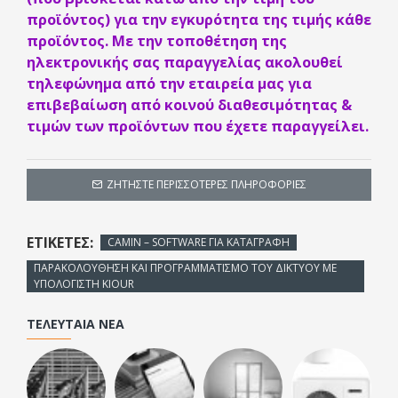
• Μοντάρεται σε πρόσοψη πίνακα οπής 29x71mm
προϊόντος) για την εγκυρότητα της τιμής κάθε
προϊόντος. Με την τοποθέτηση της
• Συνδεσμολογία με κλέμες
ηλεκτρονικής σας παραγγελίας ακολουθεί
• Τροφοδοσία 230VAC ± 10% 50/60Hz 3W
τηλεφώνημα από την εταιρεία μας για
επιβεβαίωση από κοινού διαθεσιμότητας &
• Βαθμός στεγανότητας ΙΡ65 στην πρόσοψη
τιμών των προϊόντων που έχετε παραγγείλει.
ΖΗΤΉΣΤΕ ΠΕΡΙΣΣΌΤΕΡΕΣ ΠΛΗΡΟΦΟΡΊΕΣ
ΕΤΙΚΈΤΕΣ:
CAMIN – SOFTWARE ΓΙΑ ΚΑΤΑΓΡΑΦΗ
ΠΑΡΑΚΟΛΟΥΘΗΣΗ ΚΑΙ ΠΡΟΓΡΑΜΜΑΤΙΣΜΟ ΤΟΥ ΔΙΚΤΥΟΥ ΜΕ
ΥΠΟΛΟΓΙΣΤΗ KIOUR
ΤΕΛΕΥΤΑΊΑ ΝΈΑ