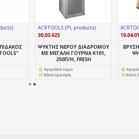
ω μέρος. Όλο το
ού υγρού R-134α
ος με ανεμιστήρα
ducts)
ACRTOOLS (PL products)
ACRTOOL
 Hz, 220V/ 50-60
30.03.025
10.04.0
 ΠΙΔΑΚΟΣ
ΨΥΚΤΗΣ ΝΕΡΟΥ ΔΙΑΔΡΟΜΟΥ
ΒΡΥΣΗ
TOOLS"
ΜΕ ΜΕΓΑΛΗ ΓΟΥΡΝΑ Κ101,
ΨΗ
250Π/H, FRESH
ητας σύμφωνα με
Αγοράστε τώρα
Αγορά
Κάντε Ερώτηση
Κάντε 