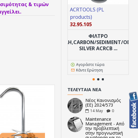
σιμότητας & τιμών
ACRTOOLS (PL
AC
γγείλει.
products)
pr
32.95.105
10
ΦΙΛΤΡΟ
3ΠΛΗ,CARBON/SEDIMENT/ODOR
SILVER ACRCB ...
Αγοράστε τώρα
Κάντε Ερώτηση
ΤΕΛΕΥΤΑΊΑ ΝΈΑ
Νέος Κανονισμός
(ΕΕ) 2024/573
14
May
0
Maintenance
Management - Από
την προβλεπτική
στην προγνωστική
συντήρηση και το