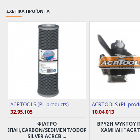
ΣΧΕΤΙΚΆ ΠΡΟΪΌΝΤΑ
Με ανοξείδωτο περίβλημα, κατόπιν παραγγελίας.
ACRTOOLS (PL products)
ACRTOOLS (PL produ
32.95.105
10.04.013
ΦΙΛΤΡΟ
ΒΡΥΣΗ ΨΥΚΤΟΥ 
3ΠΛΗ,CARBON/SEDIMENT/ODOR
ΧΑΜΗΛΗ "ACRT
SILVER ACRCB ...