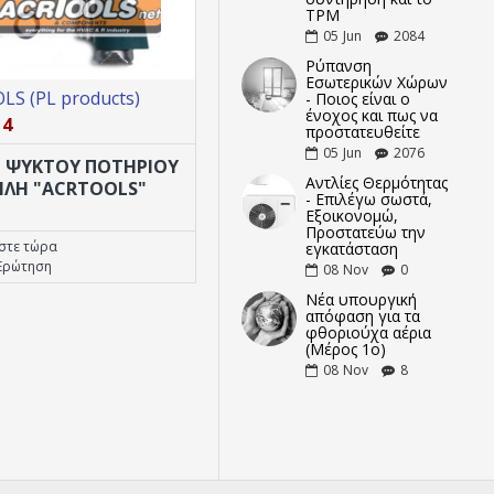
TPM
05
Jun
2084
Ρύπανση
Εσωτερικών Χώρων
S (PL products)
ACRTOOLS (PL products)
- Ποιος είναι ο
ένοχος και πως να
14
32.95.100
προστατευθείτε
05
Jun
2076
 ΨΥΚΤΟΥ ΠΟΤΗΡΙΟΥ
ΘΗΚΗ ΦΙΛΤΡΟΥ ΠΑΡΟΧΗ
Αντλίες Θερμότητας
ΛΗ "ACRTOOLS"
Ρ.Ρ,10"#2.5#3/4"NOGA
- Επιλέγω σωστά,
Εξοικονομώ,
Προστατεύω την
στε τώρα
Αγοράστε τώρα
εγκατάσταση
Ερώτηση
Κάντε Ερώτηση
08
Nov
0
Νέα υπουργική
απόφαση για τα
φθοριούχα αέρια
(Μέρος 1ο)
08
Nov
8