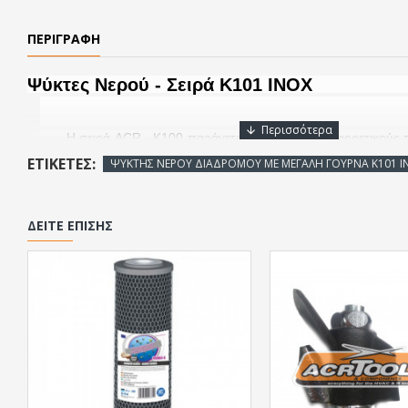
ΠΕΡΙΓΡΑΦΉ
Ψύκτες Νερού - Σειρά Κ101 ΙΝΟΧ
Η σειρά ACR - Κ100 παράγεται σε τρείς (3) διαφορετικούς 
απαιτήσεις σε κρύο νερό. Είναι ιδανικοί για νοσοκομεία, μπάρ, κ
ΕΤΙΚΈΤΕΣ:
ΨΥΚΤΗΣ ΝΕΡΟΥ ΔΙΑΔΡΟΜΟΥ ΜΕ ΜΕΓΑΛΗ ΓΟΥΡΝΑ Κ101 Ι
Γενικά χαρακτηριστικά
Το εξωτερικό περίβλημα του ψύκτη είναι από πλ
ΔΕΊΤΕ ΕΠΊΣΗΣ
λαμαρίνα. ή ανοξείδωτη κατά παραγγελία.
Στο πάνω μέρος του ψύκτη υπάρχει ανοξείδωτη λεκά
βάθος για εύκολο γέμισμα μπουκαλιών & κανατών
Εξοπλισμένο με αυτόματη βρύση πλήρωσης φιαλ
απευθείας λήψης
Ψυκτικό δοχείο 8 λίτρων από ανοξείδωτο χάλυβα 18/
ανοξείδωτο ηλεκτρόδιο. Όλες οι σωλήνες εντός του ψ
είναι ανοξείδωτες. Το ψυκτικό στοιχείο είναι από ανοξε