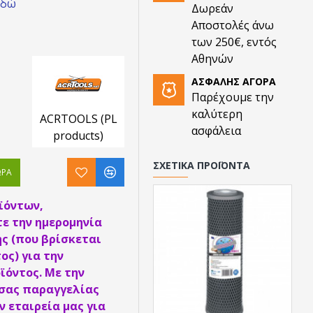
εδώ
Δωρεάν
Αποστολές άνω
των 250€, εντός
Αθηνών
ΑΣΦΑΛΉΣ ΑΓΟΡΆ
Παρέχουμε την
καλύτερη
ACRTOOLS (PL
ασφάλεια
products)
ΣΧΕΤΙΚΆ ΠΡΟΪΌΝΤΑ
ΏΡΑ
ϊόντων,
ε την ημερομηνία
ς (που βρίσκεται
ος) για την
ϊόντος. Με την
 σας παραγγελίας
 εταιρεία μας για