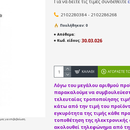
Για να δείτε τις τιμές συνδεθείτε
2102280384 - 2102286268
Πουλήθηκαν: 0
Απόθεμα:
30.03.026
Κωδ. είδους:
ΚΑΛΆΘΙ
ΑΓΟΡΆΣΤΕ Τ
Λόγω του μεγάλου αριθμού προ
παρακαλούμε να συμβουλεύεστ
τελευταίας τροποποίησης τιμή
κάτω από την τιμή του προϊόντ
εγκυρότητα της τιμής κάθε προ
τοποθέτηση της ηλεκτρονικής
 μας για επιβεβαίωση.
ακολουθεί τηλεφώνημα από την