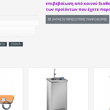
επιβεβαίωση από κοινού διαθε
των προϊόντων που έχετε παρα
ΖΗΤΉΣΤΕ ΠΕΡΙΣΣΌΤΕΡΕΣ ΠΛΗΡΟΦΟΡΊΕΣ
τύπους, ανάλογα με τις
αφετέριες κλπ.
ΝΟΧ
250π/h
αστικοποιημένη
νη18/8 Ø260x180
ών και πίδακα
8 κολλημένο από
υκτικού δοχείου
ίδωτη σωλήνα. Στη