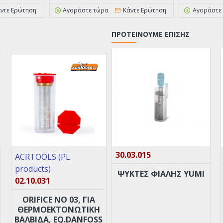
ντε Ερώτηση
Αγοράστε τώρα
Κάντε Ερώτηση
Αγοράστε
ΠΡΟΤΕΊΝΟΥΜΕ ΕΠΊΣΗΣ
30.03.015
ACRTOOLS (PL
products)
ΨΥΚΤΕΣ ΦΙΑΛΗΣ YUMI
02.10.031
ORIFICE ΝO 03, ΓΙΑ
ΘΕΡΜΟΕΚΤΟΝΩΤΙΚΉ
ΒΑΛΒΊΔΑ, EQ.DANFOSS