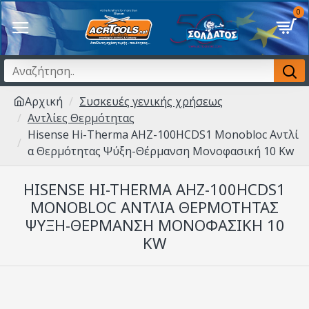
0
Αρχική
Συσκευές γενικής χρήσεως
Αντλίες Θερμότητας
Hisense Hi-Therma AHZ-100HCDS1 Monobloc Αντλί
α Θερμότητας Ψύξη-Θέρμανση Μονοφασική 10 Kw
HISENSE HI-THERMA AHZ-100HCDS1
MONOBLOC ΑΝΤΛΊΑ ΘΕΡΜΌΤΗΤΑΣ
ΨΎΞΗ-ΘΈΡΜΑΝΣΗ ΜΟΝΟΦΑΣΙΚΉ 10
KW