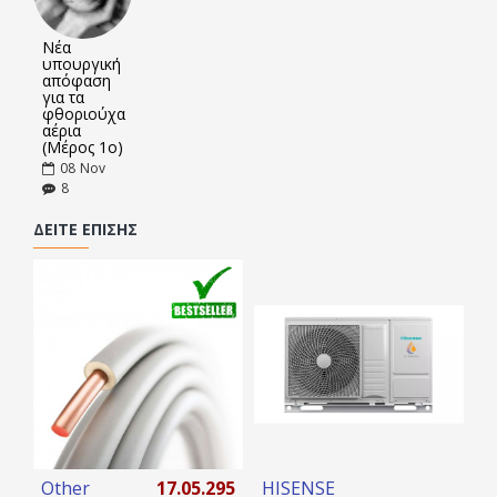
Νέα
υπουργική
απόφαση
για τα
φθοριούχα
αέρια
(Μέρος 1ο)
08
Nov
8
ΔΕΊΤΕ ΕΠΊΣΗΣ
Other
17.05.295
HISENSE
H