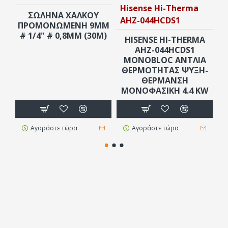
Hisense Hi-Therma
H
ΣΩΛΉΝΑ ΧΑΛΚΟΎ
AHZ-044HCDS1
A
ΠΡΟΜΟΝΩΜΈΝΗ 9MM
# 1/4" # 0,8MM (30M)
HISENSE HI-THERMA
AHZ-044HCDS1
MONOBLOC ΑΝΤΛΊΑ
ΘΕΡΜΌΤΗΤΑΣ ΨΎΞΗ-
ΘΈΡΜΑΝΣΗ
ΜΟΝΟΦΑΣΙΚΉ 4.4 KW
Αγοράστε τώρα
Αγοράστε τώρα