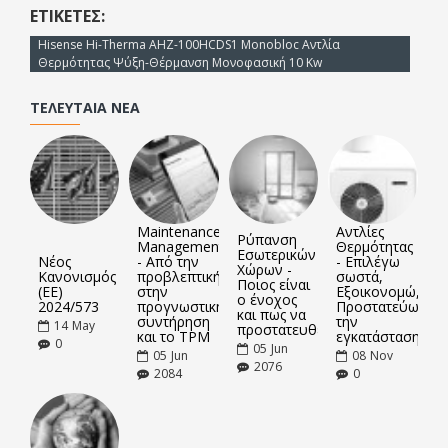
ΕΤΙΚΈΤΕΣ:
Hisense Hi-Therma AHZ-100HCDS1 Monobloc Αντλία
Θερμότητας Ψύξη-Θέρμανση Μονοφασική 10 Kw
ΤΕΛΕΥΤΑΊΑ ΝΈΑ
Maintenance
Αντλίες
Ρύπανση
Management
Θερμότητας
Εσωτερικών
Νέος
- Από την
- Επιλέγω
Χώρων -
Κανονισμός
προβλεπτική
σωστά,
Ποιος είναι
(ΕΕ)
στην
Εξοικονομώ,
ο ένοχος
2024/573
προγνωστική
Προστατεύω
και πως να
συντήρηση
την
14
May
προστατευθείτε
και το TPM
εγκατάσταση
0
05
Jun
05
Jun
08
Nov
2076
2084
0