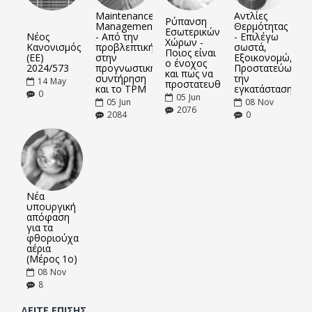
Maintenance
Αντλίες
Ρύπανση
Management
Θερμότητας
Εσωτερικών
Νέος
- Από την
- Επιλέγω
Χώρων -
Κανονισμός
προβλεπτική
σωστά,
Ποιος είναι
(ΕΕ)
στην
Εξοικονομώ,
ο ένοχος
2024/573
προγνωστική
Προστατεύω
και πως να
συντήρηση
την
14
May
προστατευθείτε
και το TPM
εγκατάσταση
0
05
Jun
05
Jun
08
Nov
2076
2084
0
Νέα
υπουργική
απόφαση
για τα
φθοριούχα
αέρια
(Μέρος 1ο)
08
Nov
8
ΔΕΊΤΕ ΕΠΊΣΗΣ