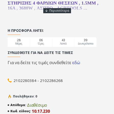
ΣΤΉΡΙΞΗΣ 4 ΦΑΡΔΙΏΝ ΘΈΣΕΩΝ , 1.5MM ,
16A , 3680W , ΑΣΠΡΟ , ACRTOOLS ...
Η ΠΡΟΣΦΟΡΆ ΛΉΓΕΙ:
28
06
43
38
Μέρες
Ώρες
Λεπτά
Δευτερόλεπτα
ΣΥΝΔΕΘΕΊΤΕ ΓΙΑ ΝΑ ΔΕΊΤΕ ΤΙΣ ΤΙΜΈΣ
Για να δείτε τις τιμές συνδεθείτε
εδώ
2102280384 - 2102286268
Πουλήθηκαν: 0
Διαθέσιμο
Απόθεμα:
10.17.230
Κωδ. είδους: