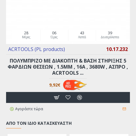
28
06
43
38
Μέρες
Ώρες
Λεπτά
Δευτερόλεπτα
ACRTOOLS (PL products)
10.17.232
ΠΟΛΥΜΠΡΙΖΟ ΜΕ ΔΙΑΚΌΠΤΗ & ΒΆΣΗ ΣΤΉΡΙΞΗΣ 5
ΦΑΡΔΙΏΝ ΘΈΣΕΩΝ , 1.5MM , 16A , 3680W , ΑΣΠΡΟ ,
ACRTOOLS ...
9,92€
Αγοράστε τώρα
ΑΠΌ ΤΟΝ ΊΔΙΟ ΚΑΤΑΣΚΕΥΑΣΤΉ