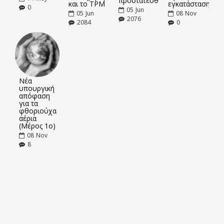
προστατευθείτε
και το TPM
εγκατάσταση
0
05
Jun
05
Jun
08
Nov
2076
2084
0
Νέα
υπουργική
απόφαση
για τα
φθοριούχα
αέρια
(Μέρος 1ο)
08
Nov
8