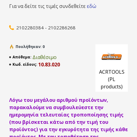
καλύτερη τιμή της αγοράς. Δε διαβρώνονται και είναι
Για να δείτε τις τιμές συνδεθείτε
εδώ
ιδανικοί τόσο για αντικατάσταση παλαιών σιδερένιων
όσο και για καινούργιες εφαρμογές. Εξοπλισμένοι με
ειδικής σχεδίασης ανεμιστήρες, χαμηλής στάθμης
θορύβου, ελαφρύς και συμπαγής σε διαστάσεις. Με
2102280384 - 2102286268
ειδικής σχεδίασης γέμισμα για υψηλές αποδόσεις.
Πουλήθηκαν: 0
Διαθέσιμο
Απόθεμα:
10.83.020
Κωδ. είδους:
ACRTOOLS
(PL
products)
Λόγω του μεγάλου αριθμού προϊόντων,
παρακαλούμε να συμβουλεύεστε την
ημερομηνία τελευταίας τροποποίησης τιμής
(που βρίσκεται κάτω από την τιμή του
προϊόντος) για την εγκυρότητα της τιμής κάθε
προϊόντος. Με την τοποθέτηση της