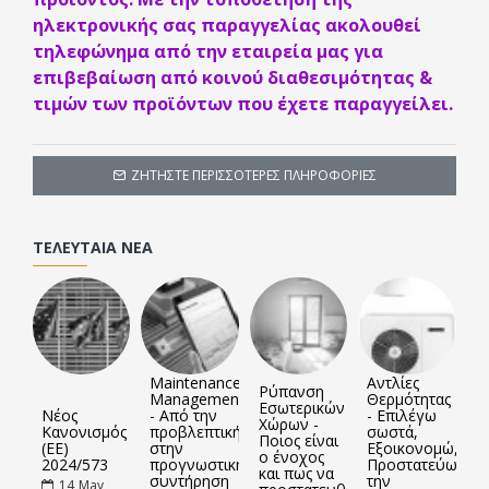
ηλεκτρονικής σας παραγγελίας ακολουθεί
τηλεφώνημα από την εταιρεία μας για
επιβεβαίωση από κοινού διαθεσιμότητας &
τιμών των προϊόντων που έχετε παραγγείλει.
ΖΗΤΉΣΤΕ ΠΕΡΙΣΣΌΤΕΡΕΣ ΠΛΗΡΟΦΟΡΊΕΣ
ΤΕΛΕΥΤΑΊΑ ΝΈΑ
Maintenance
Αντλίες
Ρύπανση
Management
Θερμότητας
Εσωτερικών
Νέος
- Από την
- Επιλέγω
Χώρων -
Κανονισμός
προβλεπτική
σωστά,
Ποιος είναι
(ΕΕ)
στην
Εξοικονομώ,
ο ένοχος
2024/573
προγνωστική
Προστατεύω
και πως να
συντήρηση
την
14
May