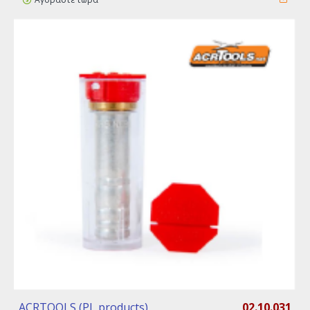
ACRTOOLS (PL products)
02.10.031