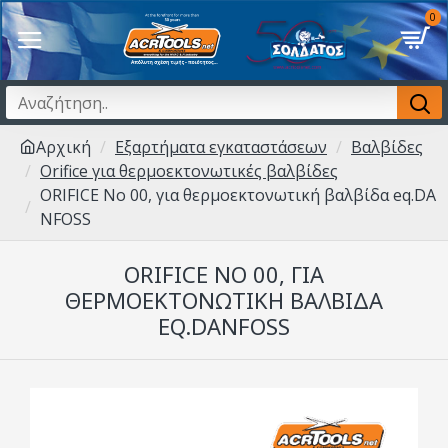
0
Αρχική
Εξαρτήματα εγκαταστάσεων
Βαλβίδες
Orifice για θερμοεκτονωτικές βαλβίδες
ORIFICE Νo 00, για θερμοεκτονωτική βαλβίδα eq.DA
NFOSS
ORIFICE ΝO 00, ΓΙΑ
ΘΕΡΜΟΕΚΤΟΝΩΤΙΚΉ ΒΑΛΒΊΔΑ
EQ.DANFOSS