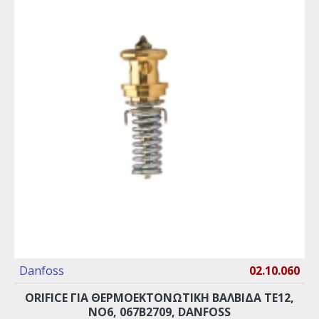
Danfoss
02.10.060
ORIFICE ΓΙΑ ΘΕΡΜΟΕΚΤΟΝΩΤΙΚΉ ΒΑΛΒΊΔΑ ΤΕ12,
ΝO6, 067Β2709, DANFOSS