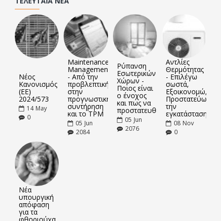
ΤΕΛΕΥΤΑΊΑ ΝΈΑ
Maintenance
Αντλίες
Ρύπανση
Management
Θερμότητας
Εσωτερικών
Νέος
- Από την
- Επιλέγω
Χώρων -
Κανονισμός
προβλεπτική
σωστά,
Ποιος είναι
(ΕΕ)
στην
Εξοικονομώ,
ο ένοχος
2024/573
προγνωστική
Προστατεύω
και πως να
συντήρηση
την
14
May
προστατευθείτε
και το TPM
εγκατάσταση
0
05
Jun
05
Jun
08
Nov
2076
2084
0
Νέα
υπουργική
απόφαση
για τα
φθοριούχα