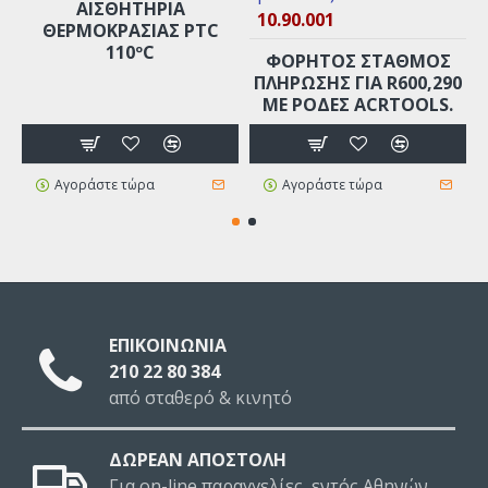
ΑΙΣΘΗΤΗΡΙΑ
10.90.001
ΘΕΡΜΟΚΡΑΣΙΑΣ PTC
110ºC
Γ
ΦΟΡΗΤΟΣ ΣΤΑΘΜΟΣ
ΠΛΗΡΩΣΗΣ ΓΙΑ R600,290
ΜΕ ΡΌΔΕΣ ACRTOOLS.
Αγοράστε τώρα
Αγοράστε τώρα
ΕΠΙΚΟΙΝΩΝΙΑ
210 22 80 384
από σταθερό & κινητό
ΔΩΡΕΑΝ ΑΠΟΣΤΟΛΗ
Για on-line παραγγελίες, εντός Αθηνών,