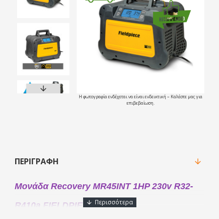
Η φωτογραφία ενδέχεται να είναι ενδεικτική – Καλέστε μας για
επιβεβαίωση.
ΠΕΡΙΓΡΑΦΉ
Μονάδα Recovery MR45INT 1HP 230v R32-
R410a FIELDPIECE USA