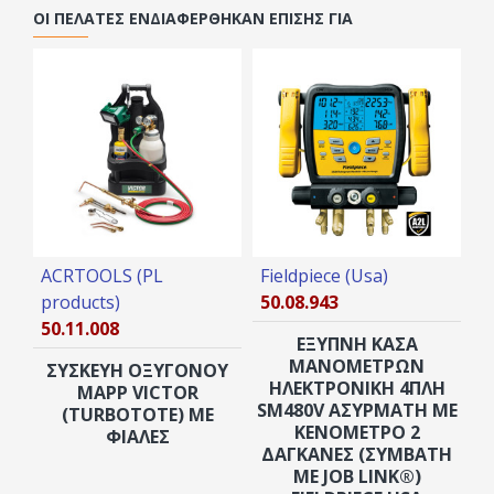
ΟΙ ΠΕΛΆΤΕΣ ΕΝΔΙΑΦΈΡΘΗΚΑΝ ΕΠΊΣΗΣ ΓΙΑ
ACRTOOLS (PL
Fieldpiece (Usa)
F
products)
50.08.943
2
50.11.008
ΕΞΥΠΝΗ ΚΑΣΑ
ΜΑΝΟΜΕΤΡΩΝ
ΥΠ
ΣΥΣΚΕΥΉ ΟΞΥΓΌΝΟΥ
ΗΛΕΚΤΡΟΝΙΚΗ 4ΠΛΗ
MAPP VICTOR
SM480V ΑΣΥΡΜΑΤΗ ΜΕ
(TURBOΤΟΤΕ) ΜΕ
ΚΕΝΟΜΕΤΡΟ 2
ΦΙΑΛΕΣ
ΔΑΓΚΆΝΕΣ (ΣΥΜΒΑΤΉ
ΜΕ JOB LINK®)