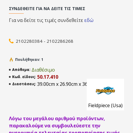
Αυτή η πλήρως αναβαθμισμένη μονάδα ανάκτησης έχει
ΣΥΝΔΕΘΕΊΤΕ ΓΙΑ ΝΑ ΔΕΊΤΕ ΤΙΣ ΤΙΜΈΣ
ενσωματωμένο σύστημα παρακολούθησης που προσαρμόζει
την απόδοση του κινητήρα για να χειρίζεται διπλάσιο ψυκτικό
Για να δείτε τις τιμές συνδεθείτε
εδώ
μέσο σε υγρά μορφή ενώ ανακτά εως δύο φορές πιο γρήγορα
σε αέρια. Το MR45 αυξάνει επίσης τη χαμηλή τάση στην
είσοδο τροφοδοσίας ώστε να αποδίδει πλήρη ισχύ στον
2102280384 - 2102286268
κινητήρα σε περιπτώσεις όπου η υψηλή πτώση τάσης είναι
πρόβλημα. Με ισχυρό κινητήρα 1HP DC inverter, υπερμεγέθη
συμπυκνωτή & αυτοκαθαρισμό υπερέχει σαφώς του
Πουλήθηκαν: 1
ανταγωνισμού σε μεγαλύτερες εργασίες και σε συνθήκες
Διαθέσιμο
Απόθεμα:
υψηλής καταπόνησης. Η εύκολη στην ανάγνωση ηλεκτρονική
50.17.410
Κωδ. είδους:
οθόνη, οι εύχρηστες υποδοχές σύνδεσης, το μικρό βάρος της
39.00cm x 26.90cm x 36.00cm
Διαστάσεις:
(10Kg), η λειτουργία υπο βροχή (IP25) και ο απλός επιλογέας
καθιστούν αυτό το μηχάνημα φιλικό προς το χρήστη, ενώ
είναι τρομερά ανθεκτικό για καθημερινή χρήση σε εφαρμογές
Fieldpiece (Usa)
κλιματισμού & ψύξης. Η ανακύκλωση ψυκτικού δεν ήταν ποτέ
πιο εύκολη ή γρηγορότερη.
Λόγω του μεγάλου αριθμού προϊόντων,
παρακαλούμε να συμβουλεύεστε την
ημερομηνία τελευταίας τροποποίησης τιμής