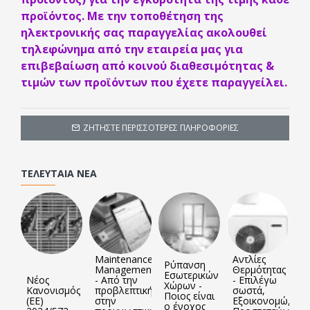
paint stop.
προϊόντος. Με την τοποθέτηση της
Κατάλληλα για κλιματιστικές μονάδες
ηλεκτρονικής σας παραγγελίας ακολουθεί
Διαστάσεις : κατόπιν παραγγελίας,
τηλεφώνημα από την εταιρεία μας για
κατάλληλες να καλύψουν κάθε ανάγκη σας.
επιβεβαίωση από κοινού διαθεσιμότητας &
τιμών των προϊόντων που έχετε παραγγείλει.
ΖΗΤΉΣΤΕ ΠΕΡΙΣΣΌΤΕΡΕΣ ΠΛΗΡΟΦΟΡΊΕΣ
ΤΕΛΕΥΤΑΊΑ ΝΈΑ
Maintenance
Αντλίες
Ρύπανση
Management
Θερμότητας
Εσωτερικών
Νέος
- Από την
- Επιλέγω
Χώρων -
Κανονισμός
προβλεπτική
σωστά,
Ποιος είναι
(ΕΕ)
στην
Εξοικονομώ,
ο ένοχος