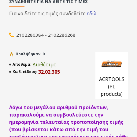
πτώση της πίεσης, της αποδοτικότητας και της ζωής
ΣΥΝΔΕΘΕΊΤΕ ΓΙΑ ΝΑ ΔΕΊΤΕ ΤΙΣ ΤΙΜΈΣ
ενός φίλτρου συστήματος (πχ. Απόλυτο φίλτρο) και να
Για να δείτε τις τιμές συνδεθείτε
εδώ
προστατέψει το σύστημά μας από εξωτερικούς
παράγοντες όπως σκόνη, χώμα και μικροαντικείμενα.
ΕΠΙΠΕΔΑ ΦΙΛΤΡΑ
2102280384 - 2102286268
Διατίθενται σε κλάσεις G2, G3, G4 κα F5
Κατάλληλα για κλιματιστικές μονάδες
Πουλήθηκαν: 0
Ικανότητα συγκράτησης : 89,8-90,8%
Διαθέσιμο
Απόθεμα:
32.02.305
Κωδ. είδους:
ACRTOOLS
ΧΑΡΤΙΝΑ ΦΙΛΤΡΑ
(PL
Διατίθενται σε κλάσεις G3 και G4.
products)
Κατάλληλα για κλιματιστικές μονάδες
Ικανότητα συγκράτησης : 85-92%
Λόγω του μεγάλου αριθμού προϊόντων,
παρακαλούμε να συμβουλεύεστε την
ημερομηνία τελευταίας τροποποίησης τιμής
Z LINE
(που βρίσκεται κάτω από την τιμή του
Διατίθενται σε κλάσεις G2, G3 και G4 και F5
προϊόντος) για την εγκυρότητα της τιμής κάθε