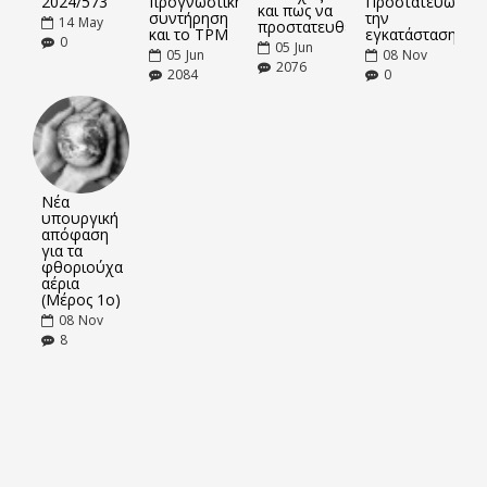
2024/573
προγνωστική
Προστατεύω
και πως να
συντήρηση
την
14
May
προστατευθείτε
και το TPM
εγκατάσταση
0
05
Jun
05
Jun
08
Nov
2076
2084
0
Νέα
υπουργική
απόφαση
για τα
φθοριούχα
αέρια
(Μέρος 1ο)
08
Nov
8