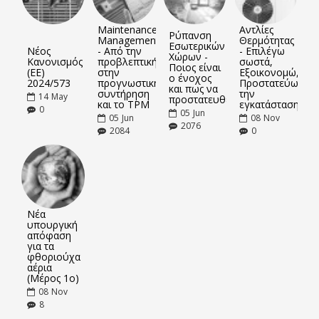
Maintenance
Αντλίες
Ρύπανση
Management
Θερμότητας
Εσωτερικών
Νέος
- Από την
- Επιλέγω
Χώρων -
Κανονισμός
προβλεπτική
σωστά,
Ποιος είναι
(ΕΕ)
στην
Εξοικονομώ,
ο ένοχος
2024/573
προγνωστική
Προστατεύω
και πως να
συντήρηση
την
14
May
προστατευθείτε
και το TPM
εγκατάσταση
0
05
Jun
05
Jun
08
Nov
2076
2084
0
Νέα
υπουργική
απόφαση
για τα
φθοριούχα
αέρια
(Μέρος 1ο)
08
Nov
8