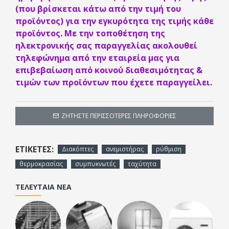
(που βρίσκεται κάτω από την τιμή του
προϊόντος) για την εγκυρότητα της τιμής κάθε
Άλλα Χαρακτηριστικά:
προϊόντος. Με την τοποθέτηση της
ηλεκτρονικής σας παραγγελίας ακολουθεί
Διαθέσιμο για ψύξη μόνο
τηλεφώνημα από την εταιρεία μας για
επιβεβαίωση από κοινού διαθεσιμότητας &
Αισθητήρας θερμοκρασίας μονάδας συμπυκνωτή
τιμών των προϊόντων που έχετε παραγγείλει.
Σημείο Ρύθμισης της μικρότερης ταχύτητας από 30
έως 60°C
ΖΗΤΉΣΤΕ ΠΕΡΙΣΣΌΤΕΡΕΣ ΠΛΗΡΟΦΟΡΊΕΣ
Δείτε το τεχνικό εγχειρίδιο
εδώ
ΕΤΙΚΈΤΕΣ:
Διακόπτες
ανεμιστήρας
ρύθμιση
θερμοκρασίας
συμπυκνωτές
ταχύτητα
ΤΕΛΕΥΤΑΊΑ ΝΈΑ