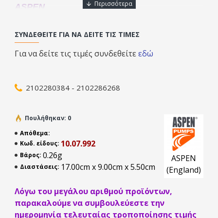
ASPEN
Ελέγχει την πίεση λειτουργίας του συστήματος (κλιματιστικού
ΣΥΝΔΕΘΕΊΤΕ ΓΙΑ ΝΑ ΔΕΊΤΕ ΤΙΣ ΤΙΜΈΣ
ή ψυκτικού) αυξομειώνοντας την ταχύτητα του ανεμιστήρα
μέσω ένδειξης θερμοκρασίας από αισθητήρα που
Για να δείτε τις τιμές συνδεθείτε
εδώ
εγκαθίσταται στον συμπυκνωτή.
Διαστάσεις:
2102280384 - 2102286268
Ύψος: 44mm
Πουλήθηκαν: 0
Πλάτος: 150mm
Απόθεμα:
Βάθος: 75mm
10.07.992
Κωδ. είδους:
0.26g
Βάρος:
ASPEN
17.00cm x 9.00cm x 5.50cm
Διαστάσεις:
(England)
Ηλεκτρικές Προδιαγραφές:
Λόγω του μεγάλου αριθμού προϊόντων,
Μέγιστα 3 amp έξοδος
παρακαλούμε να συμβουλεύεστε την
Τάση: 230V Συχνότητα: 50-60 Hz
ημερομηνία τελευταίας τροποποίησης τιμής