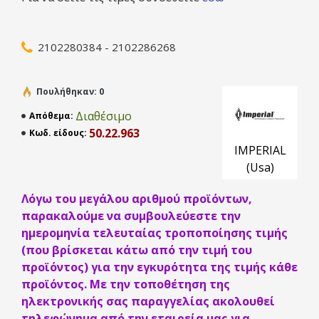
ψύξη και όργανα μέτρησης κατά τον εντοπισμό διαρροών.
Ο εκτονωτής σφραγίζει τον σωλήνα και αντέχει πιέσεις έως
100 psi.
2102280384 - 2102286268
ΛΕΠΤΟΜΕΡΕΙΕΣ ΠΡΟΪΟΝΤΟΣ
Πουλήθηκαν: 0
Όνομα Προμηθευτή:
Imperial
Διαθέσιμο
Απόθεμα:
Κωδικός URI:
140F10
50.22.963
Κωδ. είδους:
IMPERIAL
Κωδικός Προμηθευτή:
140-F-10
(Usa)
Περιγραφή:
Πώμα δοκιμής – Για προσωρινό κλείσιμο
Λόγω του μεγάλου αριθμού προϊόντων,
σωλήνων χωρίς τσάκισμα ή εγκατάσταση βαλβίδας
παρακαλούμε να συμβουλεύεστε την
Μήκος (ίντσες):
6.50
ημερομηνία τελευταίας τροποποίησης τιμής
(που βρίσκεται κάτω από την τιμή του
Πλάτος (ίντσες):
5.25
προϊόντος) για την εγκυρότητα της τιμής κάθε
Ύψος (ίντσες):
0.50
προϊόντος. Με την τοποθέτηση της
ηλεκτρονικής σας παραγγελίας ακολουθεί
Βάρος αποστολής (λίβρες):
0.12
τηλεφώνημα από την εταιρεία μας για