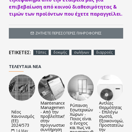
επιβεβαίωση από κοινού διαθεσιμότητας &
τιμών των προϊόντων που έχετε παραγγείλει.
Μάθετε περισσότερα
εδώ
ΖΗΤΉΣΤΕ ΠΕΡΙΣΣΌΤΕΡΕΣ ΠΛΗΡΟΦΟΡΊΕΣ
ΕΤΙΚΈΤΕΣ:
Τάπες
δοκιμής
σωλήνων
διαρροές
ΤΕΛΕΥΤΑΊΑ ΝΈΑ
Maintenance
Αντλίες
Ρύπανση
Management
Θερμότητας
Εσωτερικών
Νέος
- Από την
- Επιλέγω
Χώρων -
Κανονισμός
προβλεπτική
σωστά,
Ποιος είναι
(ΕΕ)
στην
Εξοικονομώ,
ο ένοχος
2024/573
προγνωστική
Προστατεύω
και πως να
συντήρηση
την
14
May
προστατευθείτε