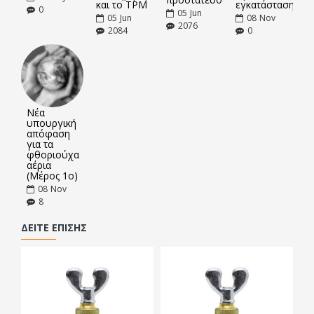
και το TPM
εγκατάσταση
0
05
Jun
05
Jun
08
Nov
2076
2084
0
Νέα
υπουργική
απόφαση
για τα
φθοριούχα
αέρια
(Μέρος 1ο)
08
Nov
8
ΔΕΊΤΕ ΕΠΊΣΗΣ