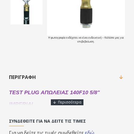
Η φωτογραφία ενδέχεται να είναι ενδεικτική – Καλέστε μας για
επιβεβαίωση.
ΠΕΡΙΓΡΑΦΉ
TEST PLUG ΑΠΩΛΕΙΑΣ 140F10 5/8"
IMPERIAL
Για προσωρινό κλείσιμο σωλήνων χωρίς τσάκισμα ή
ΣΥΝΔΕΘΕΊΤΕ ΓΙΑ ΝΑ ΔΕΊΤΕ ΤΙΣ ΤΙΜΈΣ
εγκατάσταση βαλβίδας.
Ιδιαίτερα χρήσιμο για υδραυλικές εγκαταστάσεις, θέρμανση,
Για να δείτε τις τιμές συνδεθείτε
εδώ