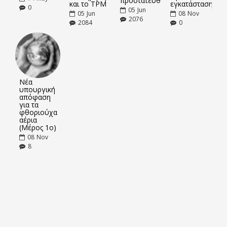
προστατευθείτε
και το TPM
εγκατάσταση
0
05
Jun
05
Jun
08
Nov
2076
2084
0
Νέα
υπουργική
απόφαση
για τα
φθοριούχα
αέρια
(Μέρος 1ο)
08
Nov
8