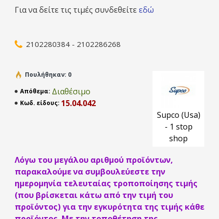
Χαρακτηριστικά / Πλεονεκτήματα
Για να δείτε τις τιμές συνδεθείτε
εδώ
24 "οδηγούς
Μεταλλική θήκη
2102280384 - 2102286268
Rated 10A / 120V, 5A / 240V
Σφραγισμένη κατασκευή που παρέχει αντοχή
στην υγρασία σε επιρρεπείς περιβάλλοντα
Πουλήθηκαν: 0
Διαχωρισμός επαφής υψηλής ταχύτητας και
Διαθέσιμο
Απόθεμα:
εξασφαλίζει μεγάλη διάρκεια ζωής επαφής
15.04.042
Κωδ. είδους:
UL® αναγνωρισμένο
Supco (Usa)
CSA εγκεκριμένο
- 1 stop
shop
Τοποθέτηση
:
Ανοιγμα
(° F):
Κλείσ
Λόγω του μεγάλου αριθμού προϊόντων,
παρακαλούμε να συμβουλεύεστε την
κλιπ
πλαϊνου σωλήνα
60 °F
3
ημερομηνία τελευταίας τροποποίησης τιμής
(που βρίσκεται κάτω από την τιμή του
προϊόντος) για την εγκυρότητα της τιμής κάθε
προϊόντος. Με την τοποθέτηση της