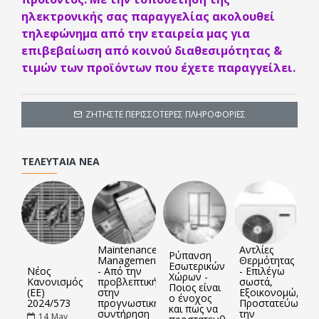
ηλεκτρονικής σας παραγγελίας ακολουθεί
τηλεφώνημα από την εταιρεία μας για
επιβεβαίωση από κοινού διαθεσιμότητας &
τιμών των προϊόντων που έχετε παραγγείλει.
ΖΗΤΉΣΤΕ ΠΕΡΙΣΣΌΤΕΡΕΣ ΠΛΗΡΟΦΟΡΊΕΣ
ΤΕΛΕΥΤΑΊΑ ΝΈΑ
Maintenance
Αντλίες
Ρύπανση
Management
Θερμότητας
Εσωτερικών
Νέος
- Από την
- Επιλέγω
Χώρων -
Κανονισμός
προβλεπτική
σωστά,
Ποιος είναι
(ΕΕ)
στην
Εξοικονομώ,
ο ένοχος
2024/573
προγνωστική
Προστατεύω
και πως να
συντήρηση
την
14
May