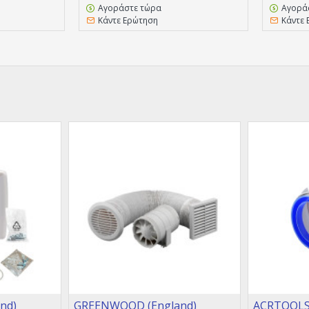
Αγοράστε τώρα
Αγορά
Κάντε Ερώτηση
Κάντε 
nd)
GREENWOOD (England)
ACRTOOLS 