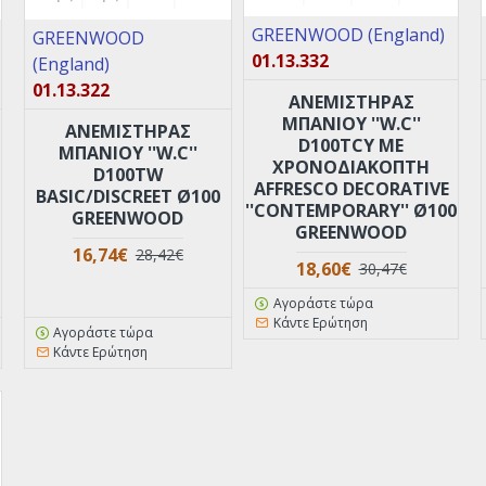
GREENWOOD (England)
GREENWOOD
01.13.332
(England)
01.13.322
ANEMIΣΤΗΡΑΣ
ΜΠΑΝΙΟΥ ''W.C''
ANEMΙΣΤΗΡΑΣ
D100TCY ΜΕ
ΜΠΑΝΙΟΥ ''W.C''
XPOΝΟΔΙΑΚΟΠΤΗ
D100TW
AFFRESCO DECORATIVE
BASIC/DISCREET Ø100
''CONTEMPORARY'' Ø100
GREENWOOD
GREENWOOD
16,74€
28,42€
18,60€
30,47€
Αγοράστε τώρα
Κάντε Ερώτηση
Αγοράστε τώρα
Κάντε Ερώτηση