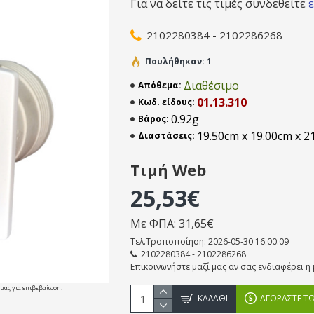
Για να δείτε τις τιμές συνδεθείτε
2102280384 - 2102286268
Πουλήθηκαν: 1
Διαθέσιμο
Απόθεμα:
01.13.310
Κωδ. είδους:
0.92g
Βάρος:
19.50cm x 19.00cm x 2
Διαστάσεις:
Τιμή Web
25,53€
Με ΦΠΑ: 31,65€
Τελ.Τροποποίηση: 2026-05-30 16:00:09
2102280384 - 2102286268
Επικοινωνήστε μαζί μας αν σας ενδιαφέρει 
 μας για επιβεβαίωση.
ΚΑΛΆΘΙ
ΑΓΟΡΆΣΤΕ Τ