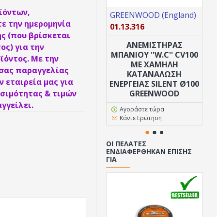
ϊόντων,
GREENWOOD (England)
GR
ε την ημερομηνία
01.13.316
01
ς (που βρίσκεται
ANΕΜΙΣΤΗΡΑΣ
Κ
ος) για την
ΜΠΑΝΙΟΥ ''W.C'' CV100
ΓΙ
ϊόντος. Με την
ΜΕ ΧΑΜΗΛΉ
 σας παραγγελίας
ΚΑΤΑΝΆΛΩΣΗ
 εταιρεία μας για
ΕΝΈΡΓΕΙΑΣ SILENT Ø100
σιμότητας & τιμών
GREENWOOD
γγείλει.
Αγοράστε τώρα
Κάντε Ερώτηση
ΟΙ ΠΕΛΆΤΕΣ
ΕΝΔΙΑΦΈΡΘΗΚΑΝ ΕΠΊΣΗΣ
ΓΙΑ