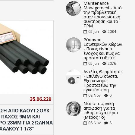
Maintenance
Management - Από
την προβλεπτική
στην προγνωστική
συντήρηση και το
TPM
05
Jun
2084
Ρύπανση
Εσωτερικών Χώρων
- Ποιος είναι ο
ένοχος και πως να
προστατευθείτε
05
Jun
2076
Αντλίες Θερμότητας
- Επιλέγω σωστά,
Εξοικονομώ,
Προστατεύω την
εγκατάσταση
08
Nov
0
35.06.229
Νέα υπουργική
απόφαση για τα
ΣΗ ΑΠΟ ΚΑΟΥΤΣΟΎΚ
φθοριούχα αέρια
 ΠΆΧΟΣ 9MM ΚΑΙ
(Μέρος 1ο)
ΡΟ 28MM ΓΙΑ ΣΩΛΉΝΑ
08
Nov
8
ΧΑΛΚΟΎ 1 1/8"