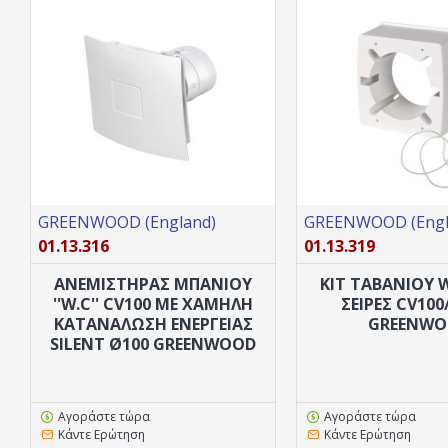
Δείτε τις οδηγίες εγκατάστασης
εδώ
GREENWOOD (England)
GREENWOOD (Engl
01.13.316
01.13.319
ANΕΜΙΣΤΗΡΑΣ ΜΠΑΝΙΟΥ
ΚΙΤ ΤΑΒΑΝΙΟΥ W
''W.C'' CV100 ΜΕ ΧΑΜΗΛΉ
ΣΕΙΡΕΣ CV100
ΚΑΤΑΝΆΛΩΣΗ ΕΝΈΡΓΕΙΑΣ
GREENWO
SILENT Ø100 GREENWOOD
Αγοράστε τώρα
Αγοράστε τώρα
Κάντε Ερώτηση
Κάντε Ερώτηση