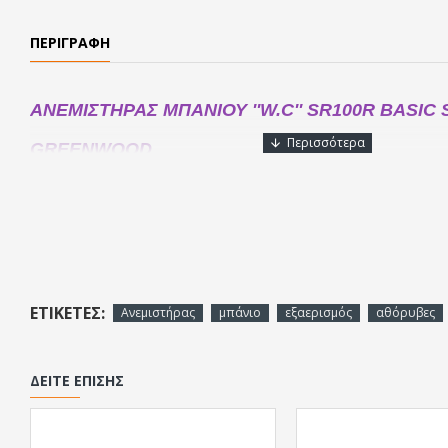
ΠΕΡΙΓΡΑΦΉ
ANEMΙΣΤΗΡΑΣ ΜΠΑΝΙΟΥ ''W.C'' SR100R BASIC 
GREENWOOD
Ανεμιστήρας αξονικού τύπου (Axial) με κλαπέτο, χωρίς χρονοδια
mm.
Αθόρυβη λειτουργία (Silent Running)
Εξαιρετικά χαμηλό επίπεδο θορύβου (Whisper Quiet Operat
Λεπτός και διακριτικός σχεδιασμός (Slim Profile Design)
ΕΤΙΚΈΤΕΣ:
Ανεμιστήρας
μπάνιο
εξαερισμός
αθόρυβες
Εύκολη εγκατάσταση (Easy to Install)
ΔΕΊΤΕ ΕΠΊΣΗΣ
Δείτε το τεχνικό εγχειρίδιο
εδώ
Δείτε το τεχνικό φυλλάδιο
εδώ