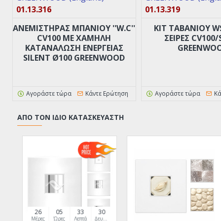
01.13.316
01.13.319
ANΕΜΙΣΤΗΡΑΣ ΜΠΑΝΙΟΥ ''W.C''
ΚΙΤ ΤΑΒΑΝΙΟΥ WS
CV100 ΜΕ ΧΑΜΗΛΉ
ΣΕΙΡΕΣ CV100/
ΚΑΤΑΝΆΛΩΣΗ ΕΝΈΡΓΕΙΑΣ
GREENWO
SILENT Ø100 GREENWOOD
Αγοράστε τώρα
Κάντε Ερώτηση
Αγοράστε τώρα
Κά
ΑΠΌ ΤΟΝ ΊΔΙΟ ΚΑΤΑΣΚΕΥΑΣΤΉ
26
05
33
29
Μέρες
Ώρες
Λεπτά
Δευτερόλεπτα