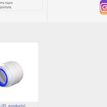
στε τώρα
Ερώτηση
(PL products)