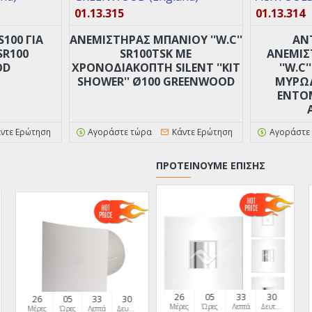
01.13.315
01.13.314
100 ΓΙΑ
ANEMΙΣΤΗΡΑΣ ΜΠΑΝΙΟΥ ''W.C''
ΑΝ
SR100
SR100TSK ΜΕ
ANEMΙΣ
OD
ΧΡΟΝΟΔΙΑΚΟΠΤΗ SILENT ''ΚΙΤ
''W.C
SHOWER'' Ø100 GREENWOOD
ΜΥΡΩΔ
ΈΝΤΟΜ
ντε Ερώτηση
Αγοράστε τώρα
Κάντε Ερώτηση
Αγοράστε
ΠΡΟΤΕΊΝΟΥΜΕ ΕΠΊΣΗΣ
26
05
33
29
26
05
33
29
Μέρες
Ώρες
Λεπτά
Δευτερόλεπτα
Μέρες
Ώρες
Λεπτά
Δευτερόλεπτα