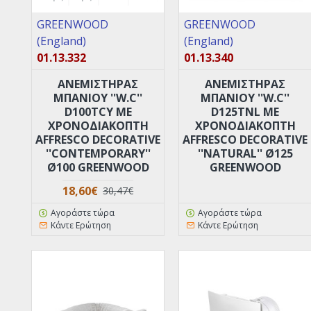
GREENWOOD
GREENWOOD
(England)
(England)
01.13.332
01.13.340
ANEMIΣΤΗΡΑΣ
ANEMIΣΤΗΡΑΣ
ΜΠΑΝΙΟΥ ''W.C''
ΜΠΑΝΙΟΥ ''W.C''
D100TCY ΜΕ
D125TNL ΜΕ
XPOΝΟΔΙΑΚΟΠΤΗ
XPOΝΟΔΙΑΚΟΠΤΗ
AFFRESCO DECORATIVE
AFFRESCO DECORATIVE
''CONTEMPORARY''
''NATURAL'' Ø125
Ø100 GREENWOOD
GREENWOOD
18,60€
30,47€
Αγοράστε τώρα
Αγοράστε τώρα
Κάντε Ερώτηση
Κάντε Ερώτηση