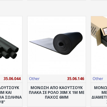
35.06.044
Other
35.06.146
Other
ΑΟΥΤΣΟΎΚ
ΜΌΝΩΣΗ ΑΠΟ ΚΑΟΥΤΣΟΎΚ
ΜΌΝΩ
MM ΚΑΙ
ΠΛΆΚΑ ΣΕ ΡΟΛΌ 30M X 1M ΜΕ
ΜΕ
ΓΙΑ ΣΩΛΉΝΑ
ΠΆΧΟΣ 6MM
ΔΙΆΜΕΤ
/8"