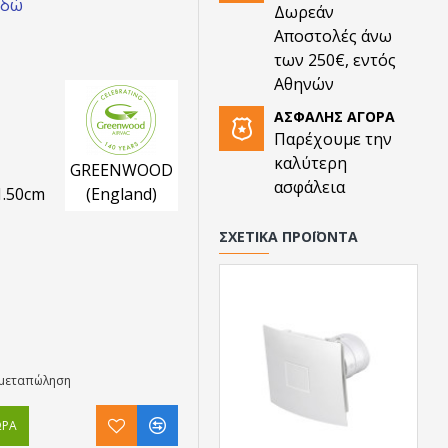
εδώ
Δωρεάν
Αποστολές άνω
των 250€, εντός
Αθηνών
ΑΣΦΑΛΉΣ ΑΓΟΡΆ
Παρέχουμε την
καλύτερη
GREENWOOD
ασφάλεια
1.50cm
(England)
ΣΧΕΤΙΚΆ ΠΡΟΪΌΝΤΑ
η μεταπώληση
ΏΡΑ