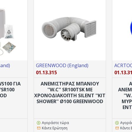
and)
GREENWOOD (England)
ACRTOOL
01.13.315
01.13.3
S100 ΓΙΑ
ANEMΙΣΤΗΡΑΣ ΜΠΑΝΙΟΥ
/SR100
''W.C'' SR100TSK ΜΕ
ANEM
OD
ΧΡΟΝΟΔΙΑΚΟΠΤΗ SILENT ''ΚΙΤ
''W
SHOWER'' Ø100 GREENWOOD
ΜΥΡ
ΈΝΤ
Αγοράστε τώρα
Αγορά
Κάντε Ερώτηση
Κάντε 