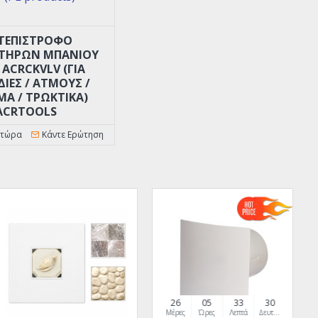
ΤΕΠΙΣΤΡΟΦΟ
ΤΗΡΩΝ ΜΠΑΝΙΟΥ
'' ACRCKVLV (ΓΙΑ
ΙΈΣ / ΑΤΜΟΎΣ /
Α / ΤΡΩΚΤΙΚΆ)
ACRTOOLS
 τώρα
Κάντε Ερώτηση
26
05
33
29
Μέρες
Ώρες
Λεπτά
Δευτερόλεπτα