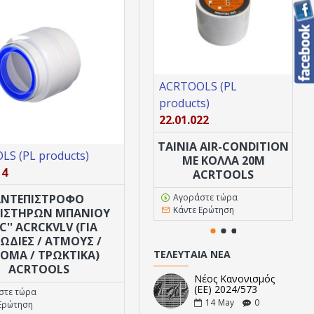
ACRTOOLS (PL
Ot
products)
22.01.022
ΚΑ
ΤΑΙΝΙΑ AIR-CONDITION
S (PL products)
ΜΕ ΚΟΛΛΑ 20M
14
ACRTOOLS
ΑΝΤΕΠΙΣΤΡΟΦΟ
Αγοράστε τώρα
Κάντε Ερώτηση
ΙΣΤΗΡΩΝ ΜΠΑΝΙΟΥ
.C'' ACRCKVLV (ΓΙΑ
ΩΔΙΈΣ / ΑΤΜΟΎΣ /
ΟΜΑ / ΤΡΩΚΤΙΚΆ)
ΤΕΛΕΥΤΑΊΑ ΝΈΑ
ACRTOOLS
Νέος Κανονισμός
(ΕΕ) 2024/573
στε τώρα
14
May
0
Ερώτηση