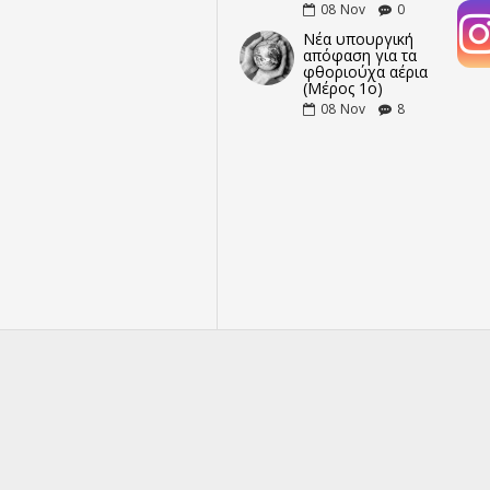
08
Nov
0
Νέα υπουργική
απόφαση για τα
φθοριούχα αέρια
(Μέρος 1ο)
08
Nov
8