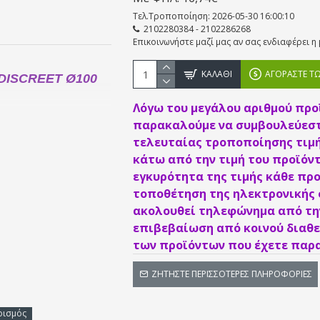
Τελ.Τροποποίηση: 2026-05-30 16:00:10
2102280384 - 2102286268
Επικοινωνήστε μαζί μας αν σας ενδιαφέρει 
ΚΑΛΆΘΙ
ΑΓΟΡΆΣΤΕ Τ
/DISCREET Ø100
Λόγω του μεγάλου αριθμού προ
παρακαλούμε να συμβουλεύεστ
τελευταίας τροποποίησης τιμή
κάτω από την τιμή του προϊόντ
 να εγκατασταθεί σε
εγκυρότητα της τιμής κάθε προ
ησης (run-on timer) και
τοποθέτηση της ηλεκτρονικής
τισμού του μπάνιου,
ακολουθεί τηλεφώνημα από την
υγρασίας.
επιβεβαίωση από κοινού διαθε
των προϊόντων που έχετε παρα
ΖΗΤΉΣΤΕ ΠΕΡΙΣΣΌΤΕΡΕΣ ΠΛΗΡΟΦΟΡΊΕΣ
ρισμός