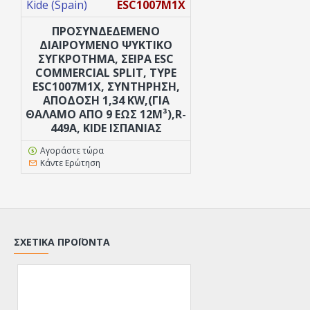
Kide (Spain)
ESC1007M1X
ΠΡΟΣΥΝΔΕΔΕΜΈΝΟ
ΔΙΑΙΡΟΎΜΕΝΟ ΨΥΚΤΙΚΌ
ΣΥΓΚΡΌΤΗΜΑ, ΣΕΙΡΆ ESC
COMMERCIAL SPLIT, TYPE
ESC1007M1X, ΣΥΝΤΉΡΗΣΗ,
ΑΠΌΔΟΣΗ 1,34 KW,(ΓΙΑ
ΘΆΛΑΜΟ ΑΠΌ 9 ΕΏΣ 12M³),R-
449A, KIDE ΙΣΠΑΝΊΑΣ
Αγοράστε τώρα
Κάντε Ερώτηση
ΣΧΕΤΙΚΆ ΠΡΟΪΌΝΤΑ