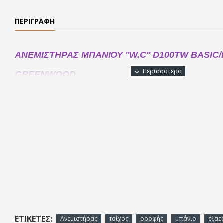
ΠΕΡΙΓΡΑΦΉ
ANEMΙΣΤΗΡΑΣ ΜΠΑΝΙΟΥ ''W.C'' D100TW BASIC
GREENWOOD
Αξονικός ανεμιστήρας μπάνιου Ø100 με χρονοδιακόπτη.
Ο D100TW είναι ένας διακριτικός ανεμιστήρας μπάνιου που μπορεί
τοίχο ή οροφή. Διαθέτει χρονοδιακόπτη καθυστέρησης απενεργοποί
συνεχίζει να λειτουργεί έως και 30 λεπτά μετά το σβήσιμο του φω
εξασφαλίζοντας αποτελεσματικό εξαερισμό και απομάκρυνση της 
Δείτε το τεχνικό εγχειρίδιο
εδώ
ΕΤΙΚΈΤΕΣ:
Ανεμιστήρας
τοίχος
οροφής
μπάνιο
εξαε