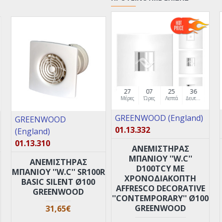
27
07
25
35
Μέρες
Ώρες
Λεπτά
Δευτερόλεπτα
GREENWOOD (England)
GREENWOOD
01.13.332
(England)
01.13.310
ANEMIΣΤΗΡΑΣ
ΜΠΑΝΙΟΥ ''W.C''
ANEMΙΣΤΗΡΑΣ
D100TCY ΜΕ
ΜΠΑΝΙΟΥ ''W.C'' SR100R
XPOΝΟΔΙΑΚΟΠΤΗ
BASIC SILENT Ø100
AFFRESCO DECORATIVE
GREENWOOD
''CONTEMPORARY'' Ø100
GREENWOOD
31,65€