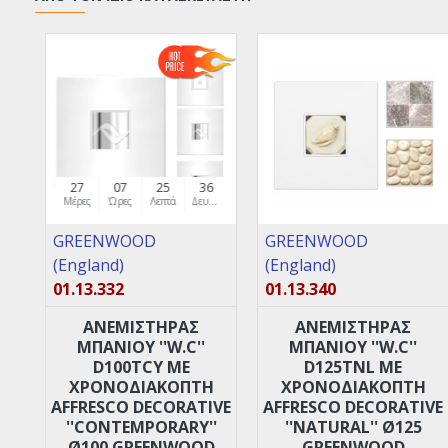
27
07
25
35
Μέρες
Ώρες
Λεπτά
Δευτερόλεπτα
GREENWOOD
GREENWOOD
(England)
(England)
01.13.332
01.13.340
ANEMIΣΤΗΡΑΣ
ANEMIΣΤΗΡΑΣ
ΜΠΑΝΙΟΥ ''W.C''
ΜΠΑΝΙΟΥ ''W.C''
D100TCY ΜΕ
D125TNL ΜΕ
XPOΝΟΔΙΑΚΟΠΤΗ
XPOΝΟΔΙΑΚΟΠΤΗ
AFFRESCO DECORATIVE
AFFRESCO DECORATIVE
''CONTEMPORARY''
''NATURAL'' Ø125
Ø100 GREENWOOD
GREENWOOD