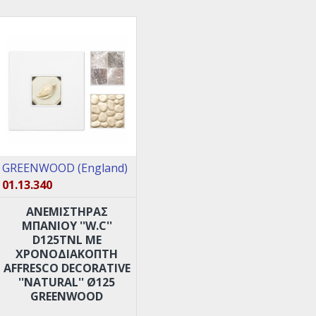
GREENWOOD (England)
01.13.340
ANEMIΣΤΗΡΑΣ
ΜΠΑΝΙΟΥ ''W.C''
D125TNL ΜΕ
XPOΝΟΔΙΑΚΟΠΤΗ
AFFRESCO DECORATIVE
''NATURAL'' Ø125
GREENWOOD