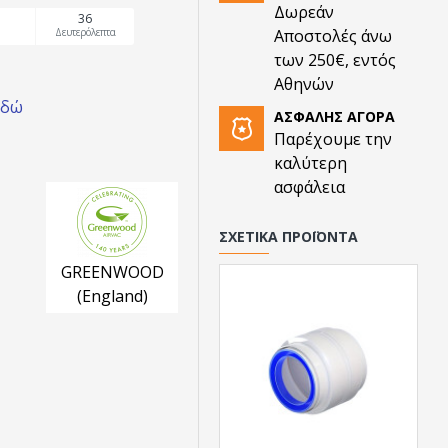
Δωρεάν
35
Δευτερόλεπτα
Αποστολές άνω
των 250€, εντός
Αθηνών
εδώ
ΑΣΦΑΛΉΣ ΑΓΟΡΆ
Παρέχουμε την
καλύτερη
ασφάλεια
ΣΧΕΤΙΚΆ ΠΡΟΪΌΝΤΑ
GREENWOOD
(England)