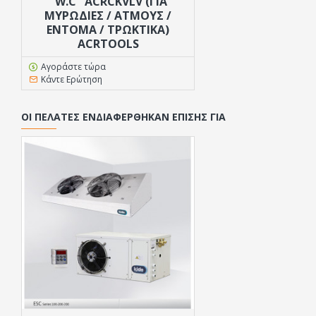
''W.C'' ACRCKVLV (ΓΙΑ
ΜΥΡΩΔΙΈΣ / ΑΤΜΟΎΣ /
ΈΝΤΟΜΑ / ΤΡΩΚΤΙΚΆ)
ACRTOOLS
Αγοράστε τώρα
Κάντε Ερώτηση
ΟΙ ΠΕΛΆΤΕΣ ΕΝΔΙΑΦΈΡΘΗΚΑΝ ΕΠΊΣΗΣ ΓΙΑ