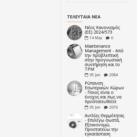
ΤΕΛΕΥΤΑΊΑ ΝΈΑ
Νέος Κανονισμός
(ΕΕ) 2024/573
14
May
0
Maintenance
Management - Από
την προβλεπτική
στην προγνωστική
συντήρηση και το
TPM
05
Jun
2084
Ρύπανση
Εσωτερικών Χώρων
- Ποιος είναι ο
ένοχος και πως να
προστατευθείτε
05
Jun
2076
Αντλίες Θερμότητας
- Επιλέγω σωστά,
Εξοικονομώ,
Προστατεύω την
εγκατάσταση