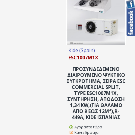
Kide (Spain)
ESC1007M1X
ΠΡΟΣΥΝΔΕΔΕΜΈΝΟ
ΔΙΑΙΡΟΎΜΕΝΟ ΨΥΚΤΙΚΌ
ΣΥΓΚΡΌΤΗΜΑ, ΣΕΙΡΆ ESC
COMMERCIAL SPLIT,
TYPE ESC1007M1X,
ΣΥΝΤΉΡΗΣΗ, ΑΠΌΔΟΣΗ
1,34 KW,(ΓΙΑ ΘΆΛΑΜΟ
ΑΠΌ 9 ΕΏΣ 12M³),R-
449A, KIDE ΙΣΠΑΝΊΑΣ
Αγοράστε τώρα
Κάντε Ερώτηση