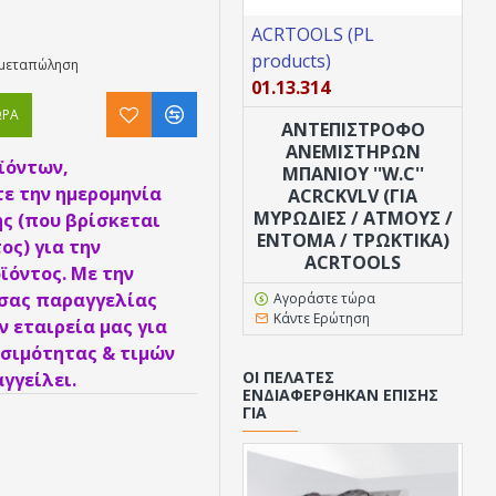
ACRTOOLS (PL
products)
η μεταπώληση
01.13.314
ΏΡΑ
ΑΝΤΕΠΙΣΤΡΟΦΟ
ANEMΙΣΤΗΡΩΝ
ϊόντων,
ΜΠΑΝΙΟΥ ''W.C''
ε την ημερομηνία
ACRCKVLV (ΓΙΑ
ΜΥΡΩΔΙΈΣ / ΑΤΜΟΎΣ /
ς (που βρίσκεται
ΈΝΤΟΜΑ / ΤΡΩΚΤΙΚΆ)
ος) για την
ACRTOOLS
ϊόντος. Με την
 σας παραγγελίας
Αγοράστε τώρα
Κάντε Ερώτηση
 εταιρεία μας για
σιμότητας & τιμών
ΟΙ ΠΕΛΆΤΕΣ
γγείλει.
ΕΝΔΙΑΦΈΡΘΗΚΑΝ ΕΠΊΣΗΣ
ΓΙΑ