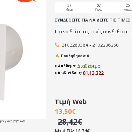
27
07
25
Μέρες
Ώρες
Λεπτά
ΣΥΝΔΕΘΕΊΤΕ ΓΙΑ ΝΑ ΔΕΊΤΕ ΤΙΣ ΤΙΜΈΣ
Για να δείτε τις τιμές συνδεθείτε
2102280384 - 2102286268
Πουλήθηκαν: 0
Διαθέσιμο
Απόθεμα:
01.13.322
Κωδ. είδους:
Τιμή Web
13,50€
28,42€
 μας για επιβεβαίωση.
Με ΦΠΑ: 16,74€